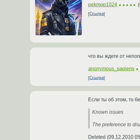
pekmop1024
(
★★★★★
Ссылка
что вы ждете от неп
anonymous_sapiens
★
Ссылка
Если ты об этом, то бе
Known issues
The preference to disa
Deleted
(
09.12.2010 05