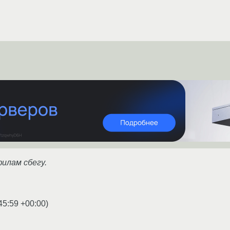
филам сбегу.
45:59 +00:00
)