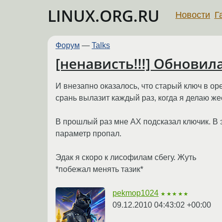
LINUX.ORG.RU
Новости
Г
Форум
—
Talks
[ненависть!!!] Обновил
И внезапно оказалось, что старый ключ в op
срань вылазит каждый раз, когда я делаю же
В прошлый раз мне AX подсказал ключик. В эт
параметр пропал.
Эдак я скоро к лисофилам сбегу. Жуть
*побежал менять тазик*
pekmop1024
★★★★★
09.12.2010 04:43:02 +00:00