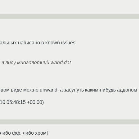
тальных написано в known issues
в лису многолетний wand.dat
овом виде можно unwand, а засунуть каким-нибудь аддоном
10 05:48:15 +00:00
)
либо фф, либо хром!