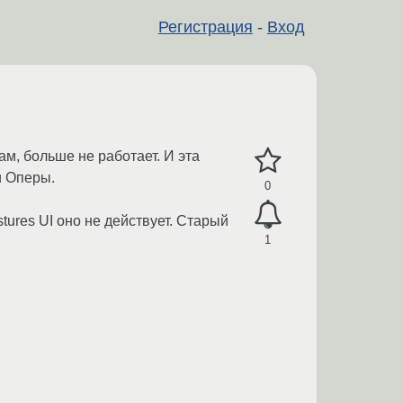
Регистрация
-
Вход
м, больше не работает. И эта
и Оперы.
0
tures UI оно не действует. Старый
1