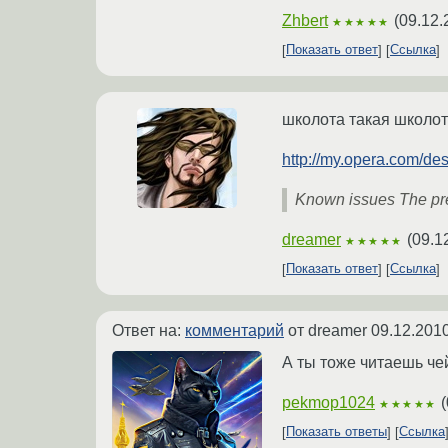
Zhbert
(
09.12.
★★★★★
Показать ответ
Ссылка
школота такая школот
http://my.opera.com/de
Known issues The pref
dreamer
(
09.1
★★★★★
Показать ответ
Ссылка
Ответ на:
комментарий
от dreamer
09.12.2010
А ты тоже читаешь че
pekmop1024
(
★★★★★
Показать ответы
Ссылка