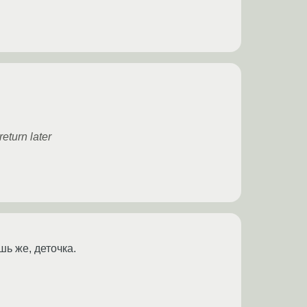
eturn later
ь же, деточка.