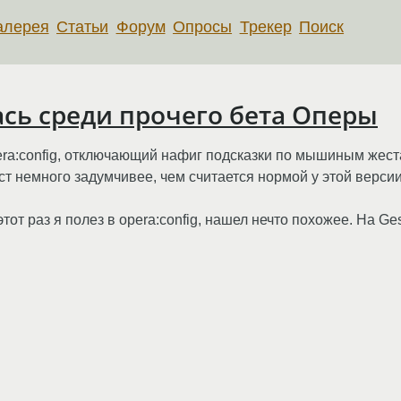
алерея
Статьи
Форум
Опросы
Трекер
Поиск
ась среди прочего бета Оперы
era:config, отключающий нафиг подсказки по мышиным жеста
ст немного задумчивее, чем считается нормой у этой верси
от раз я полез в opera:config, нашел нечто похожее. На Ges