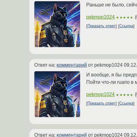
Раньше не было, сейч
pekmop1024
(
★★★★★
Показать ответ
Ссылка
Ответ на:
комментарий
от pekmop1024
09.12
И вообще, я бы предп
Пойти что-ли ruario в
pekmop1024
(
★★★★★
Показать ответ
Ссылка
Ответ на:
комментарий
от pekmop1024
09.12