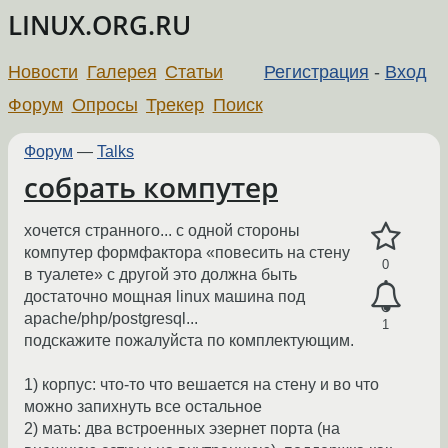
LINUX.ORG.RU
Новости
Галерея
Статьи
Регистрация
-
Вход
Форум
Опросы
Трекер
Поиск
Форум
—
Talks
собрать компутер
хочется странного... с одной стороны
компутер формфактора «повесить на стену
0
в туалете» с другой это должна быть
достаточно мощная linux машина под
apache/php/postgresql...
1
подскажите пожалуйста по комплектующим.
1) корпус: что-то что вешается на стену и во что
можно запихнуть все остальное
2) мать: два встроенных эзернет порта (на