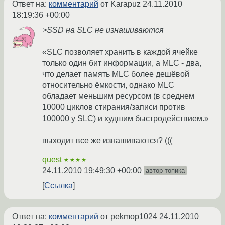
Ответ на:
комментарий
от Karapuz
24.11.2010
18:19:36 +00:00
>SSD на SLC не изнашиваются
«SLC позволяет хранить в каждой ячейке
только один бит информации, а MLC - два,
что делает память MLC более дешёвой
относительно ёмкости, однако MLC
обладает меньшим ресурсом (в среднем
10000 циклов стирания/записи против
100000 у SLC) и худшим быстродействием.»
выходит все же изнашиваются? (((
quest
★★★★
24.11.2010 19:49:30 +00:00
автор топика
Ссылка
Ответ на:
комментарий
от pekmop1024
24.11.2010