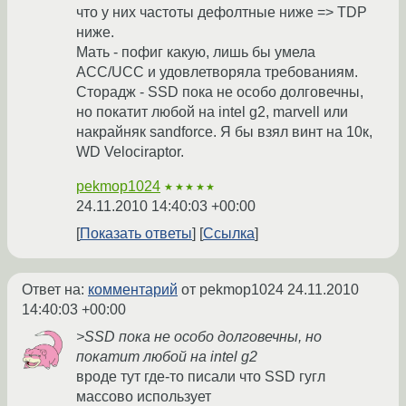
что у них частоты дефолтные ниже => TDP
ниже.
Мать - пофиг какую, лишь бы умела
ACC/UCC и удовлетворяла требованиям.
Сторадж - SSD пока не особо долговечны,
но покатит любой на intel g2, marvell или
накрайняк sandforce. Я бы взял винт на 10к,
WD Velociraptor.
pekmop1024
★★★★★
24.11.2010 14:40:03 +00:00
Показать ответы
Ссылка
Ответ на:
комментарий
от pekmop1024
24.11.2010
14:40:03 +00:00
>SSD пока не особо долговечны, но
покатит любой на intel g2
вроде тут где-то писали что SSD гугл
массово использует