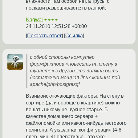
влажности там особой нет, а трусы с
носками развешиваются в ванной.
Nagwal
★★★★
24.11.2010 12:51:28 +00:00
Показать ответ
Ссылка
с одной стороны компутер
формфактора «повесить на стену в
туалете» с другой это должна быть
достаточно мощная linux машина под
apache/php/postgresql
Взаимоисключающие факторы. На стену в
сортире (да и вообще в квартире) можно
вешать никому не нужное старье. В
качестве домашнего сервера +
файлопомойки или какого-нибудь тестового
полигона. А указанная конфигурация (4-6
ядер, мин. 4г оперативы) - это уже