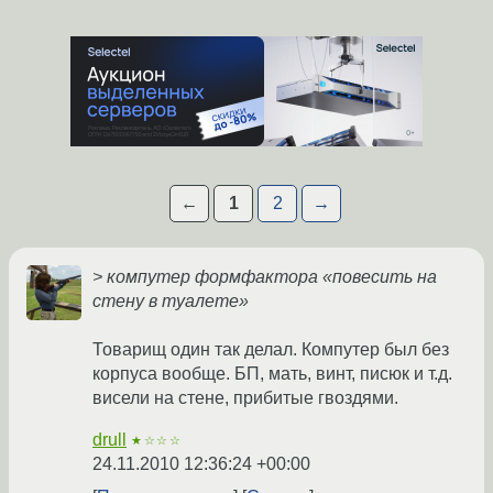
←
1
2
→
> компутер формфактора «повесить на
стену в туалете»
Товарищ один так делал. Компутер был без
корпуса вообще. БП, мать, винт, писюк и т.д.
висели на стене, прибитые гвоздями.
drull
★☆☆☆
24.11.2010 12:36:24 +00:00