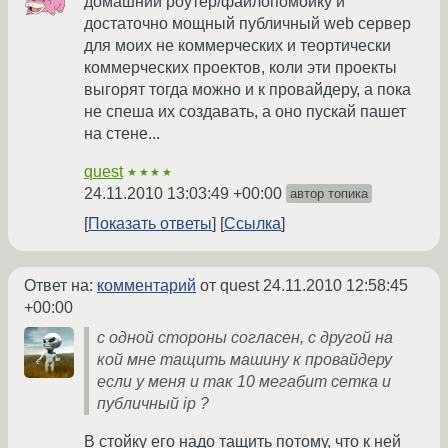
домашний роутер/файлопомойку и
достаточно мощный публичный web сервер
для моих не коммерческих и теортически
коммерческих проектов, коли эти проекты
выгорят тогда можно и к провайдеру, а пока
не спеша их создавать, а оно пускай пашет
на стене...
quest
★★★★
24.11.2010 13:03:49 +00:00
автор топика
Показать ответы
Ссылка
Ответ на:
комментарий
от quest
24.11.2010 12:58:45
+00:00
с одной стороны согласен, с другой на
кой мне тащить машину к провайдеру
если у меня и так 10 мегабит сетка и
публичный ip ?
В стойку его надо тащить потому, что к ней