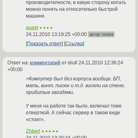
производителности, в какую сторону копать
можно понять на относительно быстрой
машине.
quest
★★★★
24.11.2010 13:19:25 +00:00
автор топика
Показать ответ
Ссылка
Ответ на:
комментарий
от drull
24.11.2010 12:36:24
+00:00
>Компутер был без корпуса вообще. БП,
мать, винт, писюк и т.д. висели на стене,
прибитые гвоздями.
У меня на работе так было, включал тоже
отверткой. А сейчас сервер в таком виде
«стоит».
Zhbert
★★★★★
24.11.2010 13:20:24 +00:00