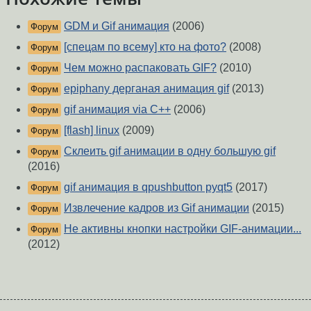
GDM и Gif анимация
(2006)
Форум
[спецам по всему] кто на фото?
(2008)
Форум
Чем можно распаковать GIF?
(2010)
Форум
epiphany дерганая анимация gif
(2013)
Форум
gif анимация via C++
(2006)
Форум
[flash] linux
(2009)
Форум
Склеить gif анимации в одну большую gif
Форум
(2016)
gif анимация в qpushbutton pyqt5
(2017)
Форум
Извлечение кадров из Gif анимации
(2015)
Форум
Не активны кнопки настройки GIF-анимации...
Форум
(2012)