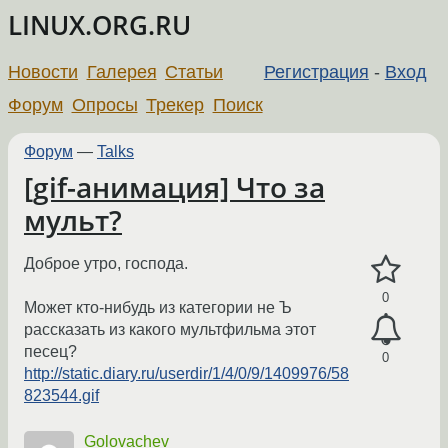
LINUX.ORG.RU
Новости
Галерея
Статьи
Регистрация
-
Вход
Форум
Опросы
Трекер
Поиск
Форум
—
Talks
[gif-анимация] Что за
мульт?
Доброе утро, господа.
0
Может кто-нибудь из категории не Ъ
рассказать из какого мультфильма этот
песец?
0
http://static.diary.ru/userdir/1/4/0/9/1409976/58
823544.gif
Golovachev