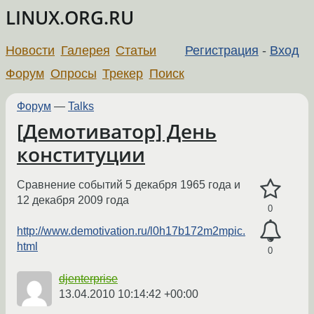
LINUX.ORG.RU
Новости
Галерея
Статьи
Регистрация
-
Вход
Форум
Опросы
Трекер
Поиск
Форум
—
Talks
[Демотиватор] День
конституции
Сравнение событий 5 декабря 1965 года и
12 декабря 2009 года
0
http://www.demotivation.ru/l0h17b172m2mpic.
html
0
djenterprise
13.04.2010 10:14:42 +00:00