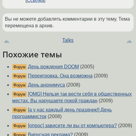
Ссылка
Вы не можете добавлять комментарии в эту тему. Тема
перемещена в архив.
←
Talks
→
Похожие темы
День рождения DOOM
(2005)
Форум
Переигровка. Она возможна
(2009)
Форум
День анонимуса
(2008)
Форум
[OMG] Нельзя так вести себя в общественных
Форум
местах. Вы нарушаете покой граждан
(2009)
[а у нас каждый день праздник!] День
Форум
программисток
(2008)
[опрос] зависите ли вы от компьютера?
(2009)
Форум
Вирусная реклама?
(2009)
Форум