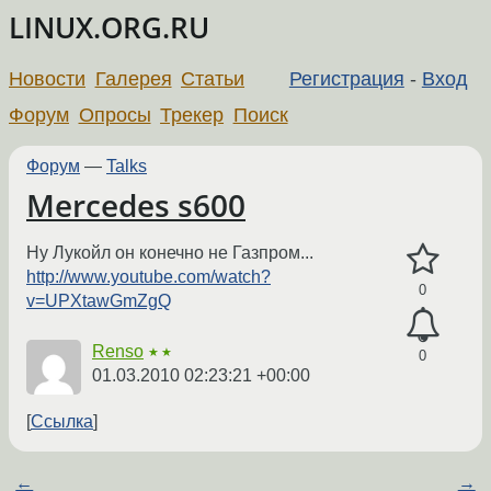
LINUX.ORG.RU
Новости
Галерея
Статьи
Регистрация
-
Вход
Форум
Опросы
Трекер
Поиск
Форум
—
Talks
Mercedes s600
Ну Лукойл он конечно не Газпром...
http://www.youtube.com/watch?
0
v=UPXtawGmZgQ
Renso
★★
0
01.03.2010 02:23:21 +00:00
Ссылка
←
→