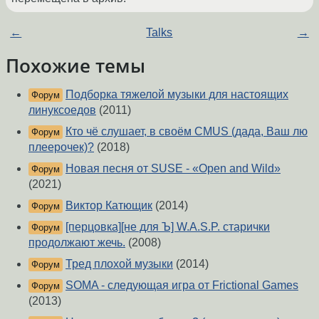
←
Talks
→
Похожие темы
Подборка тяжелой музыки для настоящих
Форум
линуксоедов
(2011)
Кто чё слушает, в своём CMUS (дада, Ваш лю
Форум
плеерочек)?
(2018)
Новая песня от SUSE - «Open and Wild»
Форум
(2021)
Виктор Катющик
(2014)
Форум
[перцовка][не для Ъ] W.A.S.P. старички
Форум
продолжают жечь.
(2008)
Тред плохой музыки
(2014)
Форум
SOMA - следующая игра от Frictional Games
Форум
(2013)