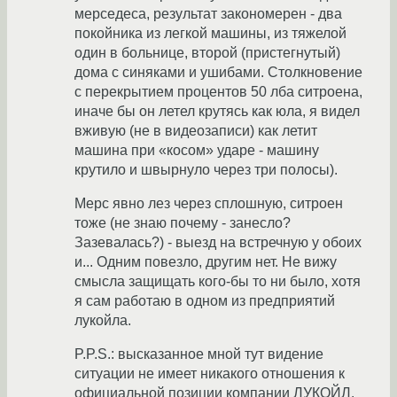
мерседеса, результат закономерен - два
покойника из легкой машины, из тяжелой
один в больнице, второй (пристегнутый)
дома с синяками и ушибами. Столкновение
с перекрытием процентов 50 лба ситроена,
иначе бы он летел крутясь как юла, я видел
вживую (не в видеозаписи) как летит
машина при «косом» ударе - машину
крутило и швырнуло через три полосы).
Мерс явно лез через сплошную, ситроен
тоже (не знаю почему - занесло?
Зазевалась?) - выезд на встречную у обоих
и... Одним повезло, другим нет. Не вижу
смысла защищать кого-бы то ни было, хотя
я сам работаю в одном из предприятий
лукойла.
P.P.S.: высказанное мной тут видение
ситуации не имеет никакого отношения к
официальной позиции компании ЛУКОЙЛ.