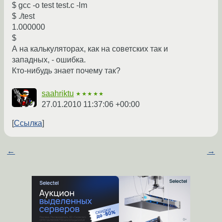
$ gcc -o test test.c -lm
$ ./test
1.000000
$
А на калькуляторах, как на советских так и
западных, - ошибка.
Кто-нибудь знает почему так?
saahriktu
★★★★★
27.01.2010 11:37:06 +00:00
Ссылка
←
→