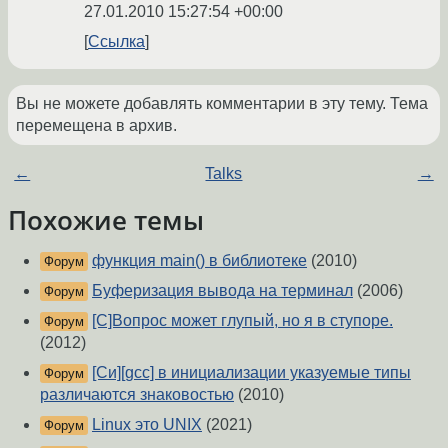
27.01.2010 15:27:54 +00:00
Ссылка
Вы не можете добавлять комментарии в эту тему. Тема
перемещена в архив.
←
Talks
→
Похожие темы
функция main() в библиотеке
(2010)
Форум
Буферизация вывода на терминал
(2006)
Форум
[C]Вопрос может глупый, но я в ступоре.
Форум
(2012)
[Си][gcc] в инициализации указуемые типы
Форум
различаются знаковостью
(2010)
Linux это UNIX
(2021)
Форум