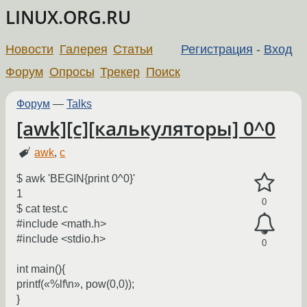
LINUX.ORG.RU
Новости
Галерея
Статьи
Регистрация
-
Вход
Форум
Опросы
Трекер
Поиск
Форум
—
Talks
[awk][c][калькуляторы] 0^0
awk
,
c
$ awk 'BEGIN{print 0^0}'
1
0
$ cat test.c
#include <math.h>
#include <stdio.h>
0
int main(){
printf(«%lf\n», pow(0,0));
}