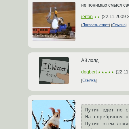
не понимаю смысл са
ierton
(
22.11.2009 
★★
Показать ответ
Ссылка
Ай лолд.
dogbert
(
22.11
★★★★★
Ссылка
Путин едет по с
На серебряном ко
Путин всем людя