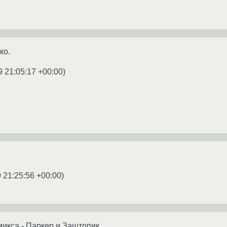
ко.
9 21:05:17 +00:00
)
 21:25:56 +00:00
)
микса - Паркер и Заштопик