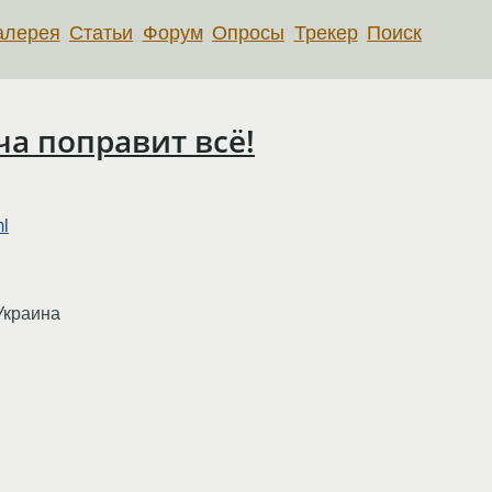
алерея
Статьи
Форум
Опросы
Трекер
Поиск
ча поправит всё!
ml
 Украина