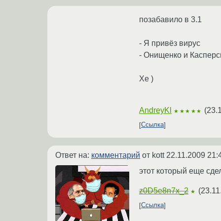
позабавило в 3.1
- Я привёз вирус
- Онищенко и Касперс
Хе )
AndreyKl
(
23.
★★★★★
Ссылка
Ответ на:
комментарий
от kott
22.11.2009 21:
этот который еще сдела
z0D5e8n7x_2
(
23.11
★
Ссылка