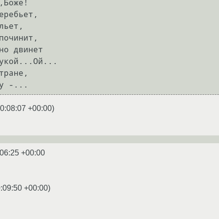
,Боже!

еребьет,

льет,

починит,

но двинет

укой...Ой...

тране,

0:08:07 +00:00
)
:06:25 +00:00
:09:50 +00:00
)