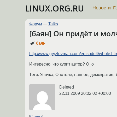
LINUX.ORG.RU
Новости
Г
Форум
—
Talks
[баян] Он придёт и мол
баян
http://www.gryzlovman.com/episode4/whole.ht
Интересно, что курит автор? О_о
Теги: Упячка, Онотоле, нацпол, демократия,
Deleted
22.11.2009 20:02:02 +00:00
Ссылка