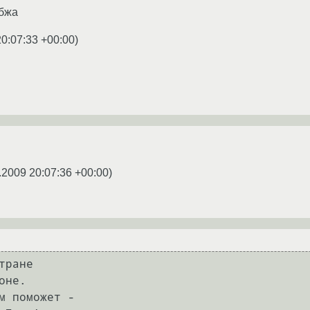
бжа
20:07:33 +00:00
)
.2009 20:07:36 +00:00
)
тране

не.

м поможет -
