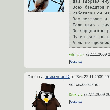
Дай здорвья ему
Всех бандитов п
Работягам он на
Все построит и 
Если надо - лич
Он борцовскою р
Путин едет по с
wfrr
(
22.11.2009 2
★★☆
Ссылка
Ответ на:
комментарий
от f3ex
22.11.2009 20
чет слабо как-то..
f3ex
(
22.11.2009 20
★★
Ссылка