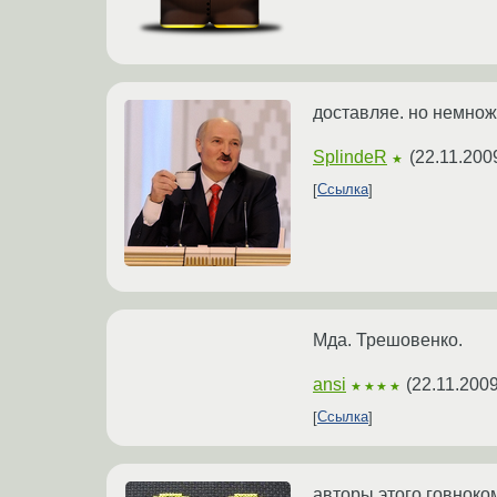
доставляе. но немнож
SplindeR
(
22.11.200
★
Ссылка
Мда. Трешовенко.
ansi
(
22.11.2009
★★★★
Ссылка
авторы этого говноко