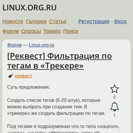
LINUX.ORG.RU
Новости
Галерея
Статьи
Регистрация
-
Вход
Форум
Опросы
Трекер
Поиск
Форум
—
Linux-org-ru
[Реквест] Фильтрация по
тегам в «Трекере»
реквест
Суть предложения:
0
Создать список тегов (6-20 штук), которые
можно выбрать при создании тем. В
«трекере» же создать фильтрацию по тегам.
1
Под тегами я подразумеваю что-то типа «нацпол»,
«наука», «нытик», «британские», «жж» etc.