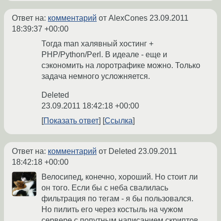
Ответ на:
комментарий
от AlexCones
23.09.2011
18:39:37 +00:00
Тогда man халявный хостинг +
PHP/Python/Perl. В идеале - еще и
сэкономить на лоротрафике можно. Только
задача немного усложняется.
Deleted
23.09.2011 18:42:18 +00:00
Показать ответ
Ссылка
Ответ на:
комментарий
от Deleted
23.09.2011
18:42:18 +00:00
Велосипед, конечно, хороший. Но стоит ли
он того. Если бы с неба свалилась
фильтрация по тегам - я бы пользовался.
Но пилить его через костыль на чужом
сервере с попутным написанием скриптов