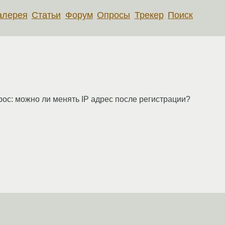
алерея
Статьи
Форум
Опросы
Трекер
Поиск
рос: можно ли менять IP адрес после регистрации?