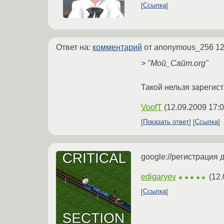
Ссылка
Ответ на:
комментарий
от anonymous_256
12
> "Мой_Сайт.org"
Такой нельзя зарегис
VoofT
(
12.09.2009 17:0
Показать ответ
Ссылка
google://регистрация
edigaryev
(
12.
★★★★★
Ссылка