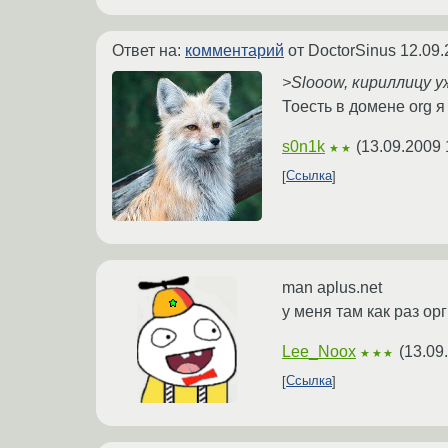
Ответ на:
комментарий
от DoctorSinus
12.09.
>Slooow, кириллицу у
Тоесть в домене org я
s0n1k
(
13.09.2009 
★★
Ссылка
man aplus.net
у меня там как раз орг
Lee_Noox
(
13.09
★★★
Ссылка