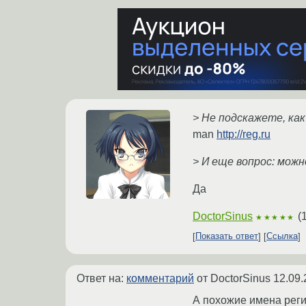
> Не подскажете, ка
man
http://reg.ru
> И еще вопрос: можн
Да
DoctorSinus
(
★★★★★
Показать ответ
Ссылка
Ответ на:
комментарий
от DoctorSinus
12.09.
А похожие имена регис