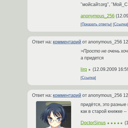
"мойсайт.org", "Мой_Сай
anonymous_256
(
12.0
Показать ответы
Ссылка
Ответ на:
комментарий
от anonymous_256
12
>Просто не очень хоч
а придется
lirq
(
12.09.2009 16:5
★
Ссылка
Ответ на:
комментарий
от anonymous_256
12
придётся, это разные
как в старой книжке -- 
DoctorSinus
(
★★★★★