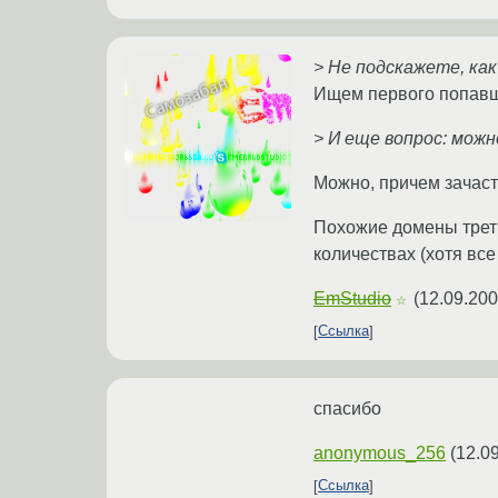
> Не подскажете, ка
Ищем первого попавш
> И еще вопрос: можн
Можно, причем зачасту
Похожие домены треть
количествах (хотя все
EmStudio
(
12.09.200
☆
Ссылка
спасибо
anonymous_256
(
12.0
Ссылка