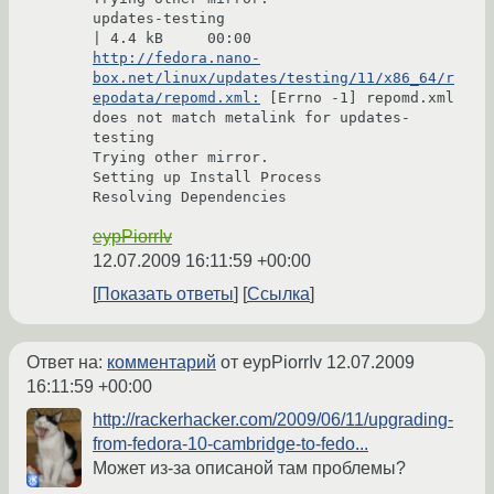
updates-testing                                                                                
http://fedora.nano-
box.net/linux/updates/testing/11/x86_64/r
epodata/repomd.xml:
 [Errno -1] repomd.xml 
does not match metalink for updates-
testing

Trying other mirror.

Setting up Install Process

eypPiorrIv
12.07.2009 16:11:59 +00:00
Показать ответы
Ссылка
Ответ на:
комментарий
от eypPiorrIv
12.07.2009
16:11:59 +00:00
http://rackerhacker.com/2009/06/11/upgrading-
from-fedora-10-cambridge-to-fedo...
Может из-за описаной там проблемы?