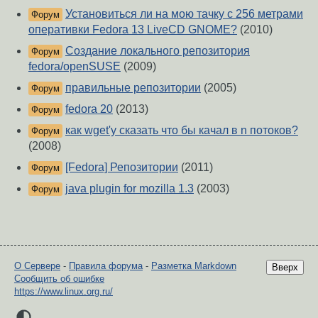
Установиться ли на мою тачку с 256 метрами
Форум
оперативки Fedora 13 LiveCD GNOME?
(2010)
Создание локального репозитория
Форум
fedora/openSUSE
(2009)
правильные репозитории
(2005)
Форум
fedora 20
(2013)
Форум
как wget'y сказать что бы качал в n потоков?
Форум
(2008)
[Fedora] Репозитории
(2011)
Форум
java plugin for mozilla 1.3
(2003)
Форум
О Сервере
-
Правила форума
-
Разметка Markdown
Вверх
Сообщить об ошибке
https://www.linux.org.ru/