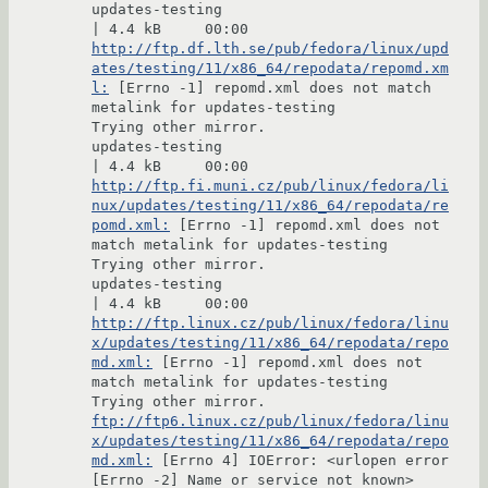
updates-testing                                                                                
http://ftp.df.lth.se/pub/fedora/linux/upd
ates/testing/11/x86_64/repodata/repomd.xm
l:
 [Errno -1] repomd.xml does not match 
metalink for updates-testing

Trying other mirror.

updates-testing                                                                                
http://ftp.fi.muni.cz/pub/linux/fedora/li
nux/updates/testing/11/x86_64/repodata/re
pomd.xml:
 [Errno -1] repomd.xml does not 
match metalink for updates-testing

Trying other mirror.

updates-testing                                                                                
http://ftp.linux.cz/pub/linux/fedora/linu
x/updates/testing/11/x86_64/repodata/repo
md.xml:
 [Errno -1] repomd.xml does not 
match metalink for updates-testing

ftp://ftp6.linux.cz/pub/linux/fedora/linu
x/updates/testing/11/x86_64/repodata/repo
md.xml:
 [Errno 4] IOError: <urlopen error 
[Errno -2] Name or service not known>
