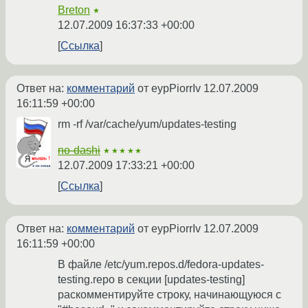
Breton
★
12.07.2009 16:37:33 +00:00
Ссылка
Ответ на:
комментарий
от eypPiorrIv
12.07.2009
16:11:59 +00:00
rm -rf /var/cache/yum/updates-testing
no-dashi
★★★★★
12.07.2009 17:33:21 +00:00
Ссылка
Ответ на:
комментарий
от eypPiorrIv
12.07.2009
16:11:59 +00:00
В файле /etc/yum.repos.d/fedora-updates-
testing.repo в секции [updates-testing]
раскомментируйте строку, начинающуюся с