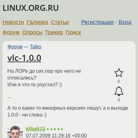
LINUX.ORG.RU
Новости
Галерея
Статьи
Регистрация
-
Вход
Форум
Опросы
Трекер
Поиск
Форум
—
Talks
vlc-1.0.0
На ЛОРе до сих пор про него не
отписались?
0
Или я что-то упустил? :)
...
0
А то о каких-то минорных версиях пишут, а о выходе
1.0.0 - ни слова :)
KRoN73
★★★★★
07.07.2009 11:29:16 +00:00