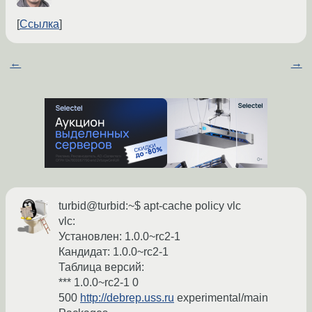
Ссылка
←
→
turbid@turbid:~$ apt-cache policy vlc
vlc:
Установлен: 1.0.0~rc2-1
Кандидат: 1.0.0~rc2-1
Таблица версий:
*** 1.0.0~rc2-1 0
500
http://debrep.uss.ru
experimental/main