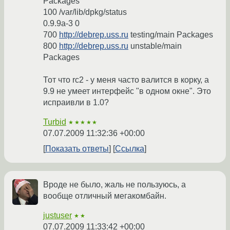
Packages
100 /var/lib/dpkg/status
0.9.9a-3 0
700
http://debrep.uss.ru
testing/main Packages
800
http://debrep.uss.ru
unstable/main
Packages
Тот что rc2 - у меня часто валится в корку, а
9.9 не умеет интерфейс "в одном окне". Это
испраивли в 1.0?
Turbid
★★★★★
07.07.2009 11:32:36 +00:00
Показать ответы
Ссылка
Вроде не было, жаль не пользуюсь, а
вообще отличный мегакомбайн.
justuser
★★
07.07.2009 11:33:42 +00:00