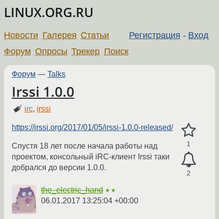
LINUX.ORG.RU
Новости
Галерея
Статьи
Регистрация
-
Вход
Форум
Опросы
Трекер
Поиск
Форум
—
Talks
Irssi 1.0.0
irc
,
irssi
https://irssi.org/2017/01/05/irssi-1.0.0-released/
1
Спустя 18 лет после начала работы над
проектом, консольный iRC-клиент Irssi таки
добрался до версии 1.0.0.
2
the_electric_hand
★★
06.01.2017 13:25:04 +00:00