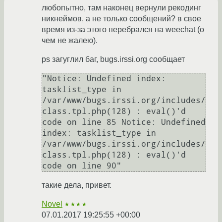
любопытно, там наконец вернули рекодинг
никнеймов, а не только сообщений? в свое
время из-за этого перебрался на weechat (о
чем не жалею).
ps загуглил баг, bugs.irssi.org сообщает
"Notice: Undefined index: 
tasklist_type in 
/var/www/bugs.irssi.org/includes/
class.tpl.php(128) : eval()'d 
code on line 85 Notice: Undefined 
index: tasklist_type in 
/var/www/bugs.irssi.org/includes/
class.tpl.php(128) : eval()'d 
code on line 90"
такие дела, привет.
Novel
★★★★
07.01.2017 19:25:55 +00:00