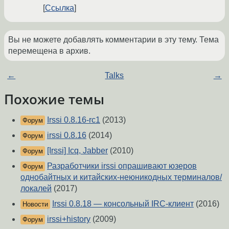
Ссылка
Вы не можете добавлять комментарии в эту тему. Тема
перемещена в архив.
←
Talks
→
Похожие темы
Irssi 0.8.16-rc1
(2013)
Форум
irssi 0.8.16
(2014)
Форум
[Irssi] Icq, Jabber
(2010)
Форум
Разработчики irssi опрашивают юзеров
Форум
однобайтных и китайских-неюникодных терминалов/
локалей
(2017)
Irssi 0.8.18 — консольный IRC-клиент
(2016)
Новости
irssi+history
(2009)
Форум