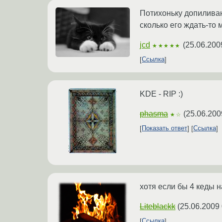
Потихоньку допиливаю
сколько его ждать-то
jcd
(
25.06.200
★★★★★
Ссылка
KDE - RIP :)
phasma
(
25.06.200
★☆
Показать ответ
Ссылка
хотя если бы 4 кеды 
Liteblackk
(
25.06.2009 
Ссылка