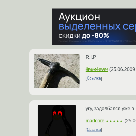
R.I.P
linux4ever
(
25.06.2009
Ссылка
угу, задолбался уже 
madcore
(
25.0
★★★★★
Ссылка