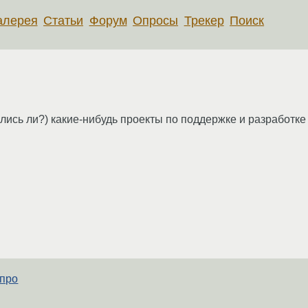
алерея
Статьи
Форум
Опросы
Трекер
Поиск
лись ли?) какие-нибудь проекты по поддержке и разработке 
 про