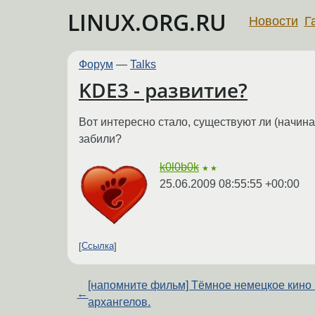
LINUX.ORG.RU
Новости
Г
Форум
—
Talks
KDE3 - развитие?
Вот интересно стало, существуют ли (начина
забили?
k0l0b0k
★★
25.06.2009 08:55:55 +00:00
Ссылка
[напомните фильм] Тёмное немецкое кино
←
архангелов.