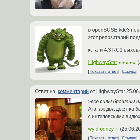
в openSUSE kde3 пере
этот репозитарий под
кстати 4.3 RC1 выход
HighwayStar
(
★★★★★
Показать ответ
Ссылка
Ответ на:
комментарий
от HighwayStar
25.06
>все силы брошены 
Ага, аж два десятка б
с интеловскими видю
wyldrodney
(
25.06.2
☆
Показать ответ
Ссылка