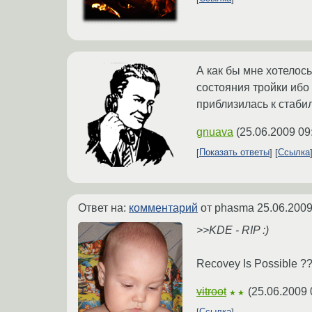
А как бы мне хотелось
состояния тройки ибо
приблизилась к стаби
gnuava
(
25.06.2009 09
Показать ответы
Ссылка
Ответ на:
комментарий
от phasma
25.06.2009
>>KDE - RIP :)
Recovey Is Possible ?
vitroot
(
25.06.2009 
★★