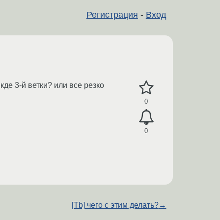
Регистрация
-
Вход
кде 3-й ветки? или все резко
0
0
[Tb] чего с этим делать?
→