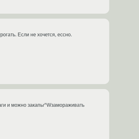
огать. Если не хочется, ессно.
ь баги и можно закапы^Wзамораживать