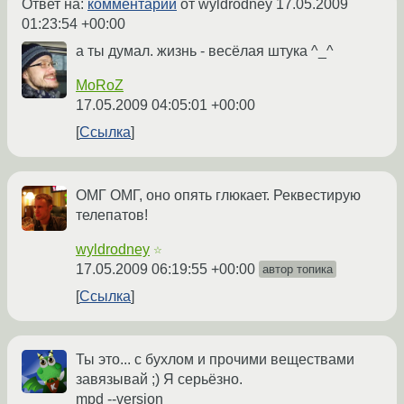
Ответ на:
комментарий
от wyldrodney
17.05.2009
01:23:54 +00:00
а ты думал. жизнь - весёлая штука ^_^
MoRoZ
17.05.2009 04:05:01 +00:00
Ссылка
ОМГ ОМГ, оно опять глюкает. Реквестирую
телепатов!
wyldrodney
☆
17.05.2009 06:19:55 +00:00
автор топика
Ссылка
Ты это... с бухлом и прочими веществами
завязывай ;) Я серьёзно.
mpd --version