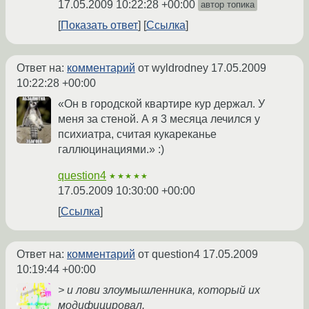
17.05.2009 10:22:28 +00:00
автор топика
Показать ответ
Ссылка
Ответ на:
комментарий
от wyldrodney
17.05.2009
10:22:28 +00:00
«Он в городской квартире кур держал. У
меня за стеной. А я 3 месяца лечился у
психиатра, считая кукареканье
галлюцинациями.» :)
question4
★★★★★
17.05.2009 10:30:00 +00:00
Ссылка
Ответ на:
комментарий
от question4
17.05.2009
10:19:44 +00:00
> и лови злоумышленника, который их
модифицировал.