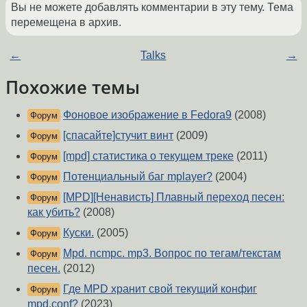
Вы не можете добавлять комментарии в эту тему. Тема
перемещена в архив.
←
Talks
→
Похожие темы
Фоновое изображение в Fedora9
(2008)
Форум
[спасайте]стучит винт
(2009)
Форум
[mpd] статистика о текущем треке
(2011)
Форум
Потенциальный баг mplayer?
(2004)
Форум
[MPD][Ненависть] Плавный переход песен:
Форум
как убить?
(2008)
Куски.
(2005)
Форум
Mpd. ncmpc. mp3. Вопрос по тегам/текстам
Форум
песен.
(2012)
Где MPD хранит свой текущий конфиг
Форум
mpd.conf?
(2023)