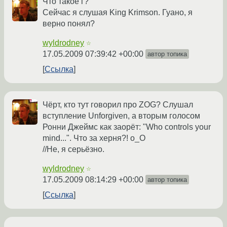
Что такое г?
Сейчас я слушая King Krimson. Гуано, я
верно понял?
wyldrodney
☆
17.05.2009 07:39:42 +00:00
автор топика
Ссылка
Чёрт, кто тут говорил про ZOG? Слушал
вступление Unforgiven, а вторым голосом
Ронни Джеймс как заорёт: "Who controls your
mind...". Что за херня?! о_О
//Не, я серьёзно.
wyldrodney
☆
17.05.2009 08:14:29 +00:00
автор топика
Ссылка