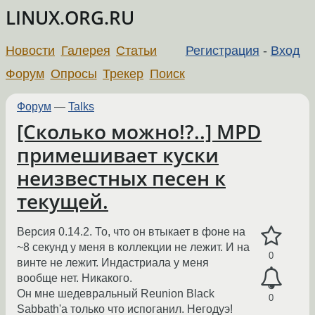
LINUX.ORG.RU
Новости
Галерея
Статьи
Регистрация
-
Вход
Форум
Опросы
Трекер
Поиск
Форум
—
Talks
[Сколько можно!?..] MPD
примешивает куски
неизвестных песен к
текущей.
Версия 0.14.2. То, что он втыкает в фоне на
~8 секунд у меня в коллекции не лежит. И на
0
винте не лежит. Индастриала у меня
вообще нет. Никакого.
Он мне шедевральный Reunion Black
0
Sabbath'а только что испоганил. Негодуэ!