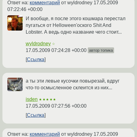
Ответ на:
комментарий
от wyldrodney
17.05.2009
07:22:46 +00:00
И вообще, я после этого кошмара перестал
пугаться от Helloween'оского Shit And
Lobster. А ведь одно название чего стоит...
wyldrodney
☆
17.05.2009 07:24:28 +00:00
автор топика
Ссылка
а ты эти левые кусочки повырезай, вдруг
что-то осмысленное склеится из них...
isden
★★★★★
17.05.2009 07:27:56 +00:00
Ссылка
Ответ на:
комментарий
от wyldrodney
17.05.2009