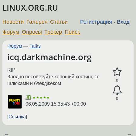
LINUX.ORG.RU
Новости
Галерея
Статьи
Регистрация
-
Вход
Форум
Опросы
Трекер
Поиск
Форум
—
Talks
icq.darkmachine.org
RIP
Заодно посоветуйте хороший хостинг, со
0
шлюхами и блекджеком
JB
★★★★★
0
06.05.2009 15:35:43 +00:00
Ссылка
←
→