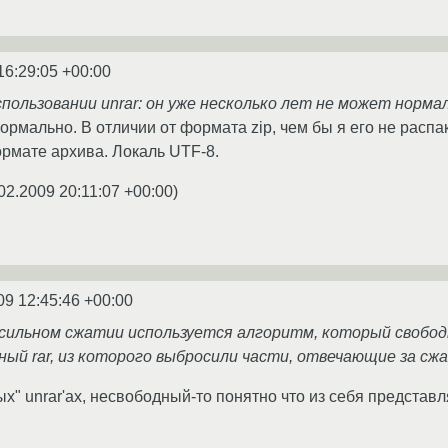
16:29:05 +00:00
спользовании unrar: он уже несколько лет не может норма
ормально. В отличии от формата zip, чем бы я его не распа
ормате архива. Локаль UTF-8.
02.2009 20:11:07 +00:00
)
09 12:45:46 +00:00
и сильном сжатии используется алгоритм, который свобод
льный rar, из которого выбросили части, отвечающие за сж
х" unrar'ах, несвободный-то понятно что из себя представляе