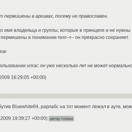
ет пермишены в архивах, посему не православен.
ко имя владельца и группы, которые в принципе и не нужн
 пермишены в понимании rwxr--r-- он прекрасно сохраняет.
nrar
ользовании unrar: он уже несколько лет не может нормальн
2009 16:29:05 +00:00
)
утив Bluewhite64, рарлабс на тот момент лежал в ауте, может
.2009 19:39:27 +00:00
)
автор топика