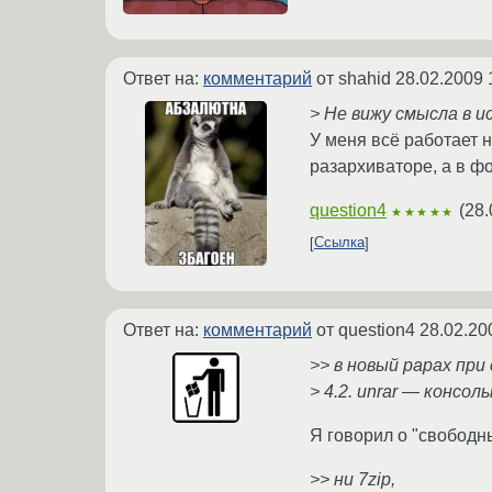
Ответ на:
комментарий
от shahid
28.02.2009 
> Не вижу смысла в и
У меня всё работает н
разархиваторе, а в ф
question4
(
28.
★★★★★
Ссылка
Ответ на:
комментарий
от question4
28.02.20
>> в новый рарах пр
> 4.2. unrar — консо
Я говорил о "свободны
>> ни 7zip,