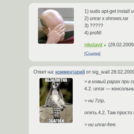
1) sudo apt-get install 
2) unrar x ohnoes.rar
3) ?????
4) profit!
nikolayd
(
28.02.2009
★
Ссылка
Ответ на:
комментарий
от sig_wall
28.02.2009
> в новый рарах при
4.2. unrar — консольн
> ни 7zip,
опять 4.2. Там просто
> ни unrar-free.