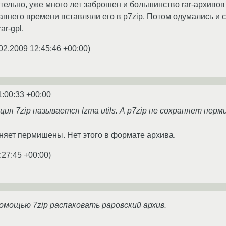
ительно, уже много лет заброшен и большинство rar-архивов
авнего времени вставляли его в p7zip. Потом одумались и с
ar-gpl.
02.2009 12:45:46 +00:00
)
1:00:33 +00:00
ция 7zip называется lzma utils. А p7zip не сохраняет перм
аняет пермишены. Нет этого в формате архива.
:27:45 +00:00
)
омощью 7zip распаковать раровский архив.