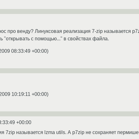
ос про венду? Линуксовая реализация 7-zip называется p7zi
ь "открывать с помощью..." в свойствах файла.
2009 08:33:49 +00:00
)
2009 10:19:11 +00:00
)
8:33:49 +00:00
я 7zip называется lzma utils. А p7zip не сохраняет пермиш