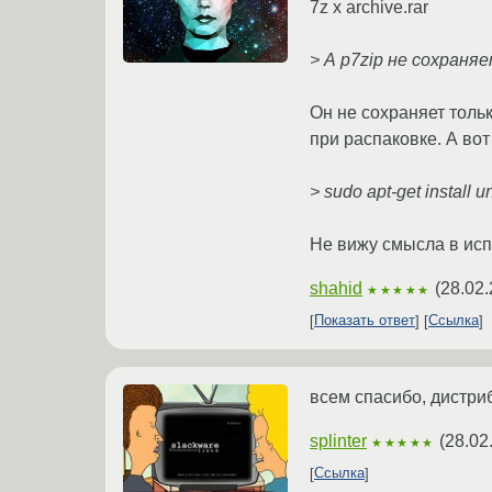
7z x archive.rar
> А p7zip не сохраня
Он не сохраняет толь
при распаковке. А вот
> sudo apt-get install u
Не вижу смысла в исп
shahid
(
28.02.
★★★★★
Показать ответ
Ссылка
всем спасибо, дистриб
splinter
(
28.02
★★★★★
Ссылка