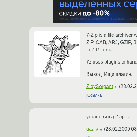
7-Zip is a file archive
ZIP, CAB, ARJ, GZIP, B
in ZIP format.
7z uses plugins to hand
Вывод: Ищи плагин.
ZloySergant
(
28.02.2
★
Ссылка
установить p7zip-rar
gaa
(
28.02.2009 08
★★