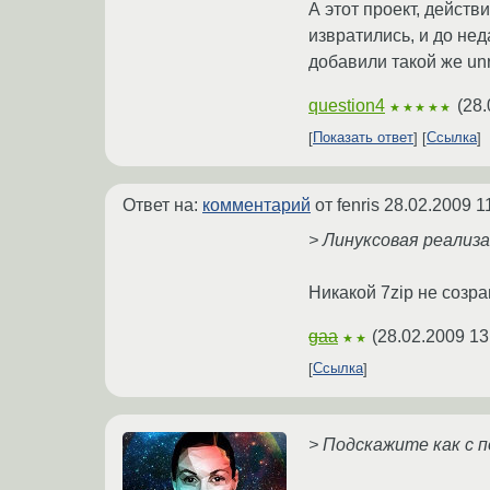
А этот проект, действ
извратились, и до нед
добавили такой же unr
question4
(
28.
★★★★★
Показать ответ
Ссылка
Ответ на:
комментарий
от fenris
28.02.2009 1
> Линуксовая реализа
Никакой 7zip не созр
gaa
(
28.02.2009 13
★★
Ссылка
> Подскажите как с п