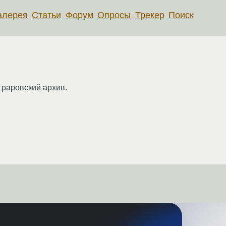
алерея
Статьи
Форум
Опросы
Трекер
Поиск
 раровский архив.