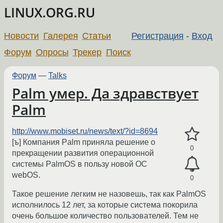
LINUX.ORG.RU
Новости
Галерея
Статьи
Регистрация
-
Вход
Форум
Опросы
Трекер
Поиск
Форум
—
Talks
Palm умер. Да здравствует
Palm
http://www.mobiset.ru/news/text/?id=8694
[ъ] Компания Palm приняла решение о
0
прекращении развития операционной
системы PalmOS в пользу новой ОС
webOS.
0
Такое решение легким не назовешь, так как PalmOS
исполнилось 12 лет, за которые система покорила
очень большое количество пользователей. Тем не