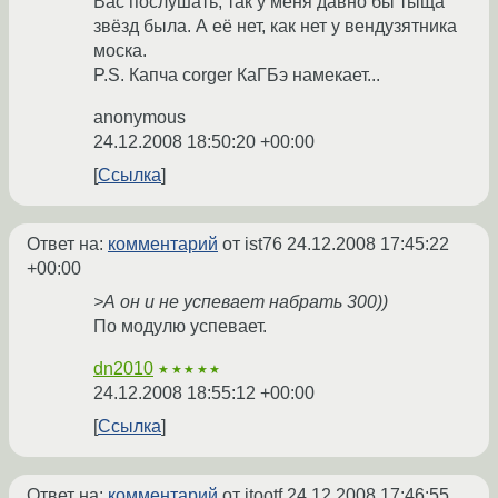
Вас послушать, так у меня давно бы тыща
звёзд была. А её нет, как нет у вендузятника
моска.
P.S. Капча corger КаГБэ намекает...
anonymous
24.12.2008 18:50:20 +00:00
Ссылка
Ответ на:
комментарий
от ist76
24.12.2008 17:45:22
+00:00
>А он и не успевает набрать 300))
По модулю успевает.
dn2010
★★★★★
24.12.2008 18:55:12 +00:00
Ссылка
Ответ на:
комментарий
от jtootf
24.12.2008 17:46:55