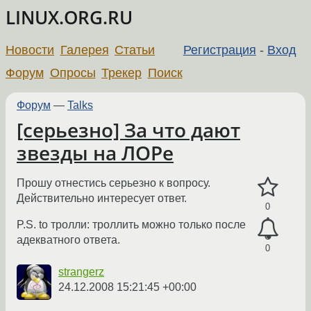
LINUX.ORG.RU
Новости
Галерея
Статьи
Регистрация
-
Вход
Форум
Опросы
Трекер
Поиск
Форум
—
Talks
[серьезно] За что дают
звезды на ЛОРе
Прошу отнестись серьезно к вопросу.
Действительно интересует ответ.
0
P.S. to тролли: троллить можно только после
адекватного ответа.
0
strangerz
24.12.2008 15:21:45 +00:00