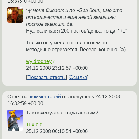
16:37:40 +00:00
>у меня бывает и по +5 за день, имо это
от количества и еще некой величины
постов зависит, да.
Ну... если как я 200 постов/день... то да, "+1".
Только он у меня постоянно кем-то
методично отрезается. Весело, конечно. %)
wyldrodney
☆
24.12.2008 23:12:57 +00:00
Показать ответы
Ссылка
Ответ на:
комментарий
от anonymous
24.12.2008
16:32:59 +00:00
Так почему-же я тогда аноним?
Tux-oid
25.12.2008 06:10:54 +00:00