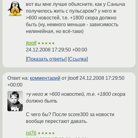
вот вы мне лучше объясните, как у Саныча
получилось жить с пульсаром? у него ж
>600 новостей, т.е. +1800 скора должно
быть (ну, немного меньше - зависимость
нелинейная, но всё-таки)
jtootf
★★★★★
24.12.2008 17:29:50 +00:00
Показать ответы
Ссылка
Ответ на:
комментарий
от jtootf
24.12.2008 17:29:50
+00:00
>у него ж >600 новостей, т.е. +1800 скора
должно быть
С чего бы? После score300 за новости
вообще перестают давать.
ist76
★★★★★