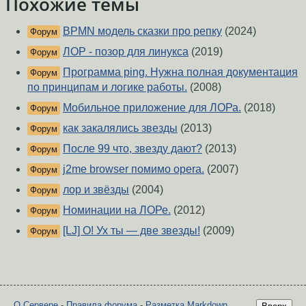
Похожие темы
BPMN модель сказки про репку
(2024)
Форум
ЛОР - позор для линукса
(2019)
Форум
Программа ping. Нужна полная документация
Форум
по принципам и логике работы.
(2008)
Мобильное приложение для ЛОРа.
(2018)
Форум
как закалялись звезды
(2013)
Форум
После 99 что, звезду дают?
(2013)
Форум
j2me browser помимо opera.
(2007)
Форум
лор и звёзды
(2004)
Форум
Номинации на ЛОРе.
(2012)
Форум
[LJ] О! Ух ты — две звезды!
(2009)
Форум
О Сервере
-
Правила форума
-
Разметка Markdown