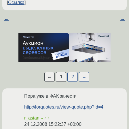
Ссылка
←
→
←
1
2
→
Пора уже в ФАК занести
http://lorquotes.ru/view-quote.php?id=4
r_asian
★☆☆
24.12.2008 15:22:37 +00:00