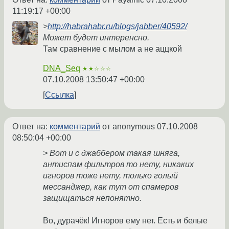
11:19:17 +00:00
>
http://habrahabr.ru/blogs/jabber/40592/
Может будет интеренсно.
Там сравнение с мылом а не аццкой
DNA_Seq
★★☆☆☆
07.10.2008 13:50:47 +00:00
Ссылка
Ответ на:
комментарий
от anonymous
07.10.2008
08:50:04 +00:00
> Вот и с джаббером такая шняга,
антиспам фильтров то нету, никаких
игноров тоже нету, только голый
мессанджер, как тут от спамеров
защищаться непонятно.
Во, дурачёк! Игноров ему нет. Есть и белые