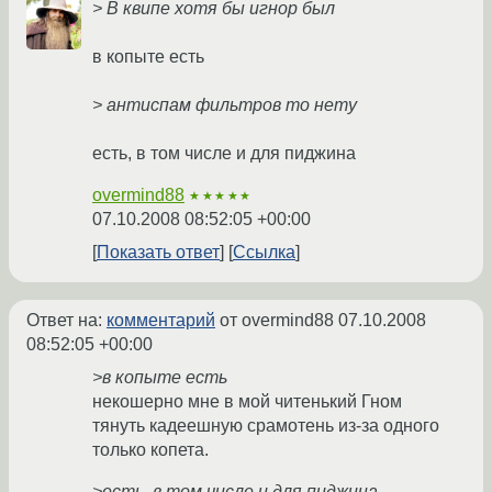
> В квипе хотя бы игнор был
в копыте есть
> антиспам фильтров то нету
есть, в том числе и для пиджина
overmind88
★★★★★
07.10.2008 08:52:05 +00:00
Показать ответ
Ссылка
Ответ на:
комментарий
от overmind88
07.10.2008
08:52:05 +00:00
>в копыте есть
некошерно мне в мой читенький Гном
тянуть кадеешную срамотень из-за одного
только копета.
>есть, в том числе и для пиджина