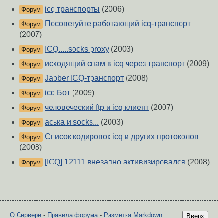
icq транспорты
(2006)
Форум
Посоветуйте работающий icq-транспорт
Форум
(2007)
ICQ.....socks proxy
(2003)
Форум
исходящий спам в icq через транспорт
(2009)
Форум
Jabber ICQ-транспорт
(2008)
Форум
icq Бот
(2009)
Форум
человеческий ftp и icq клиент
(2007)
Форум
аська и socks...
(2003)
Форум
Список кодировок icq и других протоколов
Форум
(2008)
[ICQ] 12111 внезапно активизировался
(2008)
Форум
О Сервере
-
Правила форума
-
Разметка Markdown
Вверх