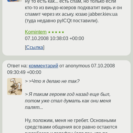
ну то есть как... есть спам, но только если
кто-то из виндо-юзеров подхватит вирь и он
спамит через их аську. юзаю jabber.kiev.ua
(туда недавно pyICQt поставили).
Komintern
★★★★★
07.10.2008 10:38:03 +00:00
Ссылка
Ответ на:
комментарий
от anonymous
07.10.2008
09:30:49 +00:00
> >Что я делаю не так?
> Я таким героем год назад еще был,
потом уже стал думать как они меня
палят...
Ну, положим, меня не гребет. Основными
средствами общения все равно остаются