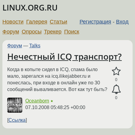
LINUX.ORG.RU
Новости
Галерея
Статьи
Регистрация
-
Вход
Форум
Опросы
Трекер
Поиск
Форум
—
Talks
Нечестный ICQ транспорт?
Когда в копыте сидел в ICQ, спама было
мало, зарегался на icq.ilikejabber.ru и
0
понеслась, при входе в онлайн уже по 30
сообщений вываливается. Вот как тут быть?
0
Oceanborn
★
07.10.2008 05:48:25 +00:00
Ссылка