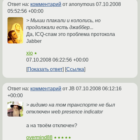
Ответ на:
комментарий
от anonymous
07.10.2008
05:52:56 +00:00
> Мыши плакали и кололись, но
продолжали есть джаббер...
Да, ICQ-спам это проблема протокола
Jabber
xio
★
07.10.2008 06:22:56 +00:00
Показать ответ
Ссылка
Ответ на:
комментарий
от JB
07.10.2008 06:12:16
+00:00
> видимо на том транспорте не был
отключен web presence indicator
а на твоём отключен?
overmind88
★★★★★