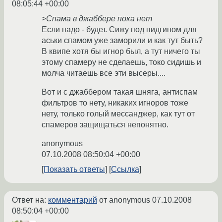
08:05:44 +00:00
>Спама в джаббере пока нет
Если надо - будет. Сижу под пидгином для
аськи спамом уже заморили и как тут быть?
В квипе хотя бы игнор был, а тут ничего ты
этому спамеру не сделаешь, токо сидишь и
молча читаешь все эти высеры....
Вот и с джаббером такая шняга, антиспам
фильтров то нету, никаких игноров тоже
нету, только голый мессанджер, как тут от
спамеров защищаться непонятно.
anonymous
07.10.2008 08:50:04 +00:00
Показать ответы
Ссылка
Ответ на:
комментарий
от anonymous
07.10.2008
08:50:04 +00:00