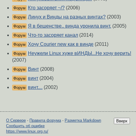
Кто засоряет ~/?
(2006)
Форум
Линух и Винды на разных винтах?
(2003)
Форум
Я в бешенстве.. винда уронила винт.
(2005)
Форум
Что-то засоряет канал
(2014)
Форум
Хочу Courier new как в винде
(2011)
Форум
Неужели Linux хуже вИНДЫ...Не хочу верить!
Форум
(2007)
Винт
(2008)
Форум
винт
(2004)
Форум
винт....
(2002)
Форум
О Сервере
-
Правила форума
-
Разметка Markdown
Вверх
Сообщить об ошибке
https://www.linux.org.ru/