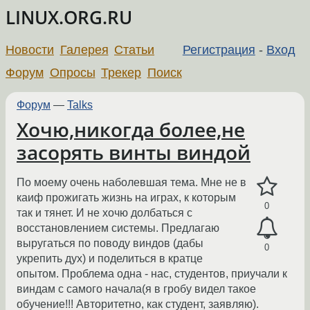
LINUX.ORG.RU
Новости
Галерея
Статьи
Регистрация
-
Вход
Форум
Опросы
Трекер
Поиск
Форум
—
Talks
Хочю,никогда более,не
засорять винты виндой
По моему очень наболевшая тема. Мне не в
каиф прожигать жизнь на играх, к которым
0
так и тянет. И не хочю долбаться с
восстановлением системы. Предлагаю
выругаться по поводу виндов (дабы
0
укрепить дух) и поделиться в кратце
опытом. Проблема одна - нас, студентов, приучали к
виндам с самого начала(я в гробу видел такое
обучение!!! Авторитетно, как студент, заявляю).