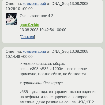
Ответ на:
комментарий
от DNA_Seq
13.08.2008
10:26:10 +00:00
Очень злостное 4.2
grom0zekin
13.08.2008 10:42:54 +00:00
Ссылка
Ответ на:
комментарий
от DNA_Seq
13.08.2008
10:14:48 +00:00
> низкое качество сборки
эээ.... e398, v535, a1200e -- все вполне
прилично, плотно сбито, не болтается.
> царапающийся корпус
v535 -- два года. из царапин только падение
на асфальт. и то не царепина, и скорее
вмятина. даже резина не сошла. ЧЯДНТ ?