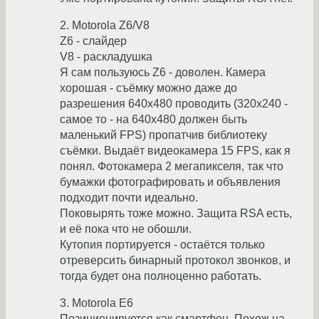
2. Motorola Z6/V8
Z6 - слайдер
V8 - раскладушка
Я сам пользуюсь Z6 - доволен. Камера
хорошая - съёмку можно даже до
разрешения 640х480 проводить (320х240 -
самое то - на 640х480 должен быть
маленький FPS) пропатчив библиотеку
съёмки. Выдаёт видеокамера 15 FPS, как я
понял. Фотокамера 2 мегапикселя, так что
бумажки фотографировать и объявления
подходит почти идеально.
Поковырять тоже можно. Защита RSA есть,
и её пока что не обошли.
Кутопия портируется - остаётся только
отреверсить бинарный протокол звонков, и
тогда будет она полноценно работать.
3. Motorola E6
Позиционируется как смартфон. Похож на