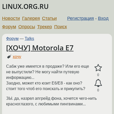
LINUX.ORG.RU
Новости
Галерея
Статьи
Регистрация
-
Вход
Форум
Опросы
Трекер
Поиск
Форум
—
Talks
[ХОЧУ] Motorola E7
хочу
Сабж уже имеется в продаже? Или его еще
не выпустили? Не могу найти путевую
0
информацию...
Заодно, может кто юзит E6/E8 - как оно?
стоит того чтоб его поискать и прикупить?
0
ЗЫ. да, назрел апгрейд фона, хочется чего-нить
красноглазого, с любимыми пингвинами...