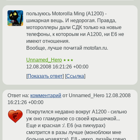
пользуюсь Motorolla Ming (A1200) -
шикарная вещь. И недорогая. Правда,
мотороллеры дали СДК только на новые
телефоны, к котороым ни A1200, ни E6 не
имеют отношения.
Вообще, лучше почитай motofan.ru.
Unnamed_Hero
★★★
12.08.2008 16:21:26 +00:00
Показать ответ
Ссылка
Ответ на:
комментарий
от Unnamed_Hero
12.08.2008
16:21:26 +00:00
Покрутился недавно вокруг А1200 - сильно
уж оно гламурное со своей крышечкой...
Еще и красная :/. E6 (на пикчурах)
смотрится в разы лучше (моноблоки мне
больше нравятся). Е8 - имхо, дизайн говно,