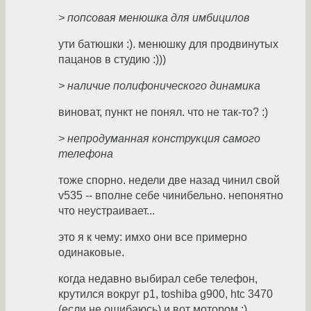
> попсовая менюшка для имбицилов
ути батюшки :). менюшку для продвинутых
пацанов в студию :)))
> наличие полифонического динамика
виноват, пункт не понял. что не так-то? :)
> непродуманная конструкция самого
телефона
тоже спорно. недели две назад чинил свой
v535 -- вполне себе чинибельно. непонятно
что неустраивает...
это я к чему: имхо они все примерно
одинаковые.
когда недавно выбирал себе телефон,
крутился вокруг p1, toshiba g900, htc 3470
(если не ошибаюсь) и вот мотором :)