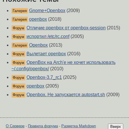
Gnome+Openbox
(2009)
Галерея
openbox
(2018)
Галерея
Отличие openbox от openbox-session
(2015)
Форум
испортил /etc/rc.conf
(2005)
Форум
Openbox
(2013)
Галерея
Вылетает openbox
(2016)
Форум
OpenBox на Arch'e не хочет использовать
Форум
~/.config/openbox/
(2010)
Openbox-3.7_rc1
(2025)
Форум
openbox
(2005)
Форум
Openbox. Не запускается autostart.sh
(2009)
Форум
О Сервере
-
Правила форума
-
Разметка Markdown
Вверх