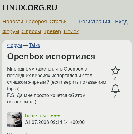
LINUX.ORG.RU
Новости
Галерея
Статьи
Регистрация
-
Вход
Форум
Опросы
Трекер
Поиск
Форум
—
Talks
Openbox испортился
Мне одному кажется, что Openbox в
последних версиях испортился и стал
0
слишком жирным? (если верить показаниям
top-а)
P.S. Да мне просто хочется об этом
0
поговорить :)
home_user
★★★
31.07.2008 09:14:14 +00:00