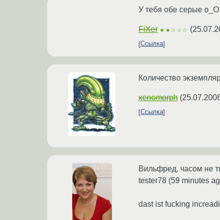
У тебя обе серые о_О
FiXer
(
25.07.2
★★☆☆☆
Ссылка
Количество экземпляро
xenomorph
(
25.07.2008
Ссылка
Вильфред, часом не т
tester78 (59 minutes ag
dast ist fucking incread