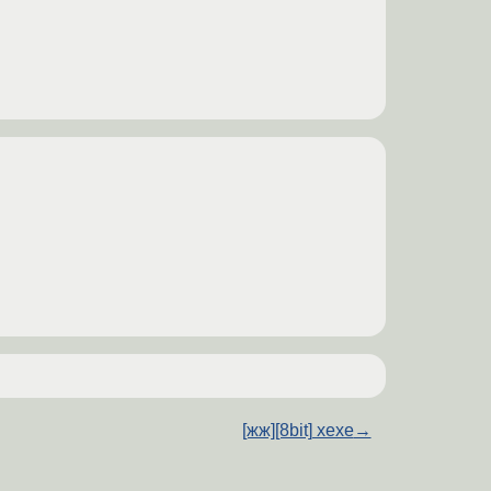
[жж][8bit] хехе
→