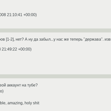
008 21:10:41 +00:00
)
в [1-2], нет? А ну да забыл...у нас же теперь "держава". из
 21:49:22 +00:00
)
вой аккаунт на тубе?
o)
ible, amazing, holy shit