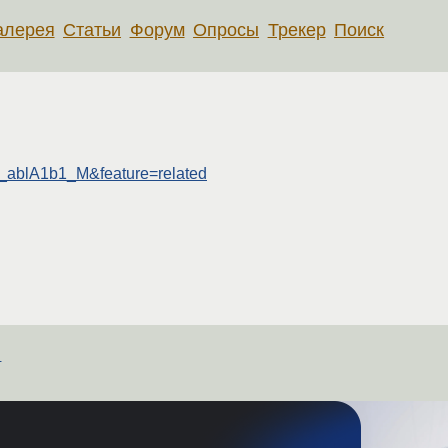
алерея
Статьи
Форум
Опросы
Трекер
Поиск
j_ablA1b1_M&feature=related
м