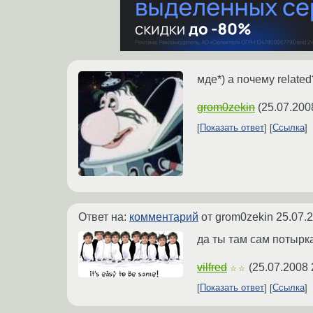
мде*) а почему relate
grom0zekin
(
25.07.200
Показать ответ
Ссылка
Ответ на:
комментарий
от grom0zekin
25.07.
да ты там сам потырка
vilfred
(
25.07.2008 
☆☆
Показать ответ
Ссылка