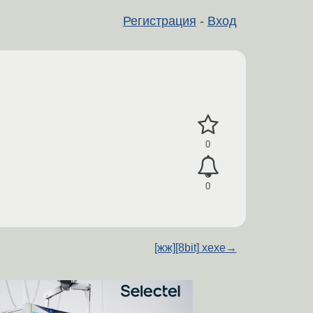
Регистрация
-
Вход
0
0
[жж][8bit] хехе
→