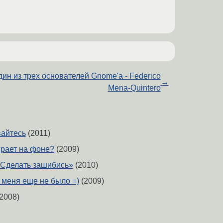
ин из трех основателей Gnome'а - Federico
→
Mena-Quintero
вайтесь
(2011)
грает на фоне?
(2009)
 «Сделать зашибись»
(2010)
 меня еще не было =)
(2009)
2008)