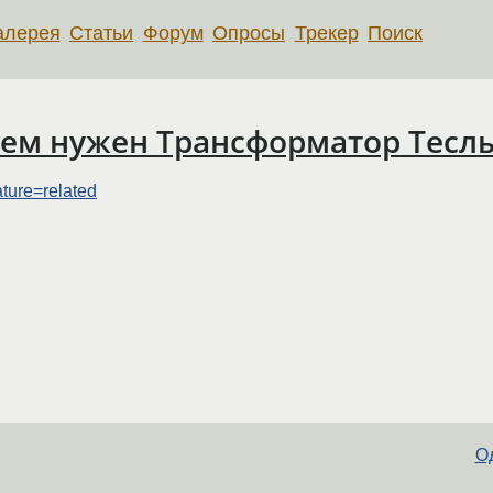
алерея
Статьи
Форум
Опросы
Трекер
Поиск
ем нужен Трансформатор Теслы
ture=related
Од