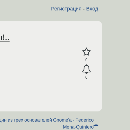
Регистрация
-
Вход
!..
0
0
ин из трех основателей Gnome'а - Federico
→
Mena-Quintero