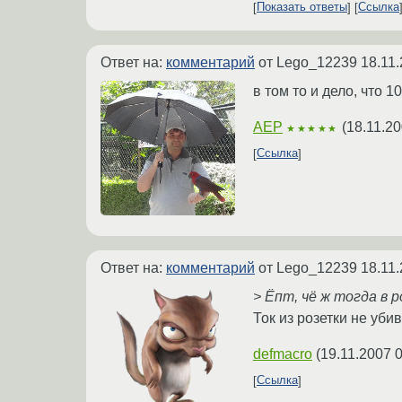
Показать ответы
Ссылка
Ответ на:
комментарий
от Lego_12239
18.11.
в том то и дело, что 1
AEP
(
18.11.20
★★★★★
Ссылка
Ответ на:
комментарий
от Lego_12239
18.11.
> Ёпт, чё ж тогда в 
Ток из розетки не уби
defmacro
(
19.11.2007 
Ссылка