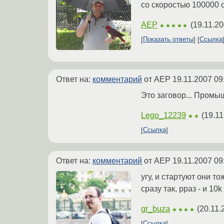
со скоростью 100000 
AEP
(
19.11.20
★★★★★
Показать ответы
Ссылка
Ответ на:
комментарий
от AEP
19.11.2007 09
Это заговор... Промы
Lego_12239
(
19.11
★★
Ссылка
Ответ на:
комментарий
от AEP
19.11.2007 09
угу, и стартуют они то
сразу так, рраз - и 10k
gr_buza
(
20.11.
★★★★
Ссылка