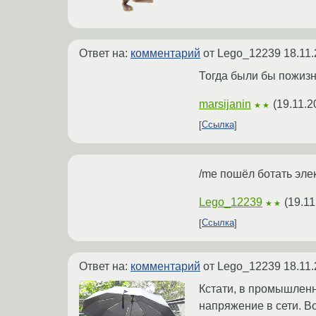
Ответ на:
комментарий
от Lego_12239
18.11.
Тогда были бы пожизн
marsijanin
(
19.11.2
★★
Ссылка
/me пошёл ботать элек
Lego_12239
(
19.11
★★
Ссылка
Ответ на:
комментарий
от Lego_12239
18.11.
Кстати, в промышленн
напряжение в сети. В