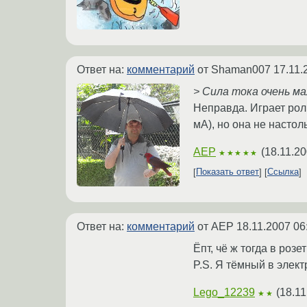
Ответ на:
комментарий
от Shaman007
17.11.
> Сила тока очень м
Неправда. Играет рол
мА), но она не настол
AEP
(
18.11.20
★★★★★
Показать ответ
Ссылка
Ответ на:
комментарий
от AEP
18.11.2007 06
Ёпт, чё ж тогда в роз
P.S. Я тёмный в элек
Lego_12239
(
18.11
★★