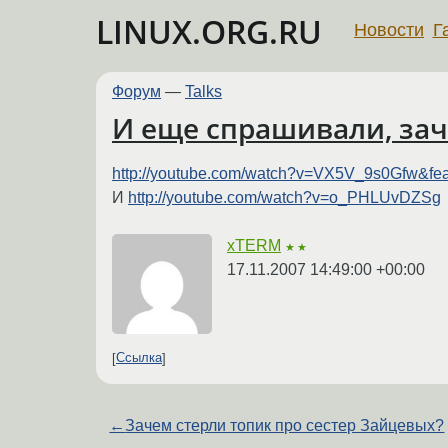
LINUX.ORG.RU
Новости
Г
Форум
—
Talks
И еще спрашивали, зач
http://youtube.com/watch?v=VX5V_9s0Gfw&fea
И
http://youtube.com/watch?v=o_PHLUvDZSg
xTERM
★★
17.11.2007 14:49:00 +00:00
Ссылка
←
Зачем стерли топик про сестер Зайцевых?