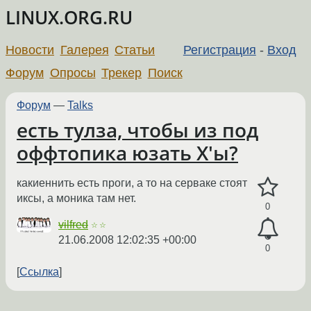
LINUX.ORG.RU
Новости
Галерея
Статьи
Регистрация
-
Вход
Форум
Опросы
Трекер
Поиск
Форум
—
Talks
есть тулза, чтобы из под
оффтопика юзать X'ы?
какиеннить есть проги, а то на серваке стоят
иксы, а моника там нет.
0
vilfred
☆☆
21.06.2008 12:02:35 +00:00
0
Ссылка
←
→