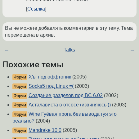
Ссылка
Вы не можете добавлять комментарии в эту тему. Тема
перемещена в архив.
←
Talks
→
Похожие темы
X'ы под оффтопик
(2005)
Форум
Socks5 под Linux =(
(2003)
Форум
Создание разделов под BC 6.02
(2002)
Форум
Асталависта в отсосе (извиняюсь:))
(2003)
Форум
Wine Гуёвая прога без вывода гуя это
Форум
реально?
(2004)
Mandrake 10.0
(2005)
Форум