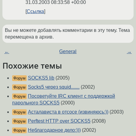
31.03.2003 08:33:58 +00:00
Ссылка
Вы не можете добавлять комментарии в эту тему. Тема
перемещена в архив.
←
General
→
Похожие темы
SOCKS5 lib
(2005)
Форум
Socks5 через squid.......
(2002)
Форум
Посоветуйте IRC клиент с поддержкой
Форум
парольного SOCKS5
(2000)
Асталависта в отсосе (извиняюсь:))
(2003)
Форум
Perftest HTTP over SOCKS5
(2008)
Форум
Неблагодарное дело:)))
(2002)
Форум