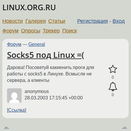
LINUX.ORG.RU
Новости
Галерея
Статьи
Регистрация
-
Вход
Форум
Опросы
Трекер
Поиск
Форум
—
General
Socks5 под Linux =(
Дарова! Посоветуй какиенить проги для
работы с socks5 в Линухе. Всмысле не
0
сервера, а клиенты
anonymous
0
28.03.2003 17:15:45 +00:00
Ссылка
←
→