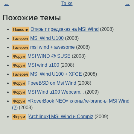
←
Talks
→
Похожие темы
Открыт предзаказ на MSI Wind
(2008)
Новости
MSI Wind U100
(2008)
Галерея
msi wind + awesome
(2008)
Галерея
MSI WIND @ SUSE
(2008)
Форум
MSI wind u100
(2008)
Форум
MSI Wind U100 + XFCE
(2008)
Галерея
FpeeBSD on Msi Wind
(2008)
Форум
MSI Wind u100 Webcam...
(2009)
Форум
«RoverBook NEO» клоны/re-brand-ы MSI Wind
Форум
(?)
(2008)
[Archlinux] MSI Wind и Compiz
(2009)
Форум