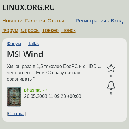
LINUX.ORG.RU
Новости
Галерея
Статьи
Регистрация
-
Вход
Форум
Опросы
Трекер
Поиск
Форум
—
Talks
MSI Wind
Хм, он раза в 1,5 тяжелее EeePC и с HDD ...
чего вы его с EeePC сразу начали
0
сравнивать ?
phasma
★☆
0
26.05.2008 11:09:23 +00:00
Ссылка