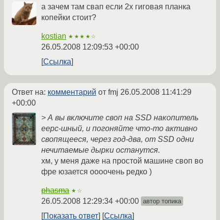
а зачем там свап если 2х гиговая планка
копейки стоит?
kostian
★★★★☆
26.05.2008 12:09:53 +00:00
Ссылка
Ответ на:
комментарий
от fmj
26.05.2008 11:41:29
+00:00
> А вы включите своп на SSD накопитель
eepc-шный, и погоняйте что-то активно
свопящееся, через год-два, от SSD одни
нечитаемые дырки останутся.
хм, у меня даже на простой машине своп во
фре юзается оооочень редко )
phasma
★☆
26.05.2008 12:29:34 +00:00
автор топика
Показать ответ
Ссылка