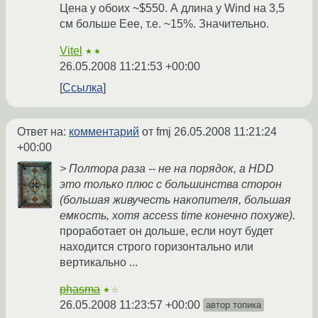
Цена у обоих ~$550. А длина у Wind на 3,5
см больше Eee, т.е. ~15%. Значительно.
Vitel
★★
26.05.2008 11:21:53 +00:00
Ссылка
Ответ на:
комментарий
от fmj
26.05.2008 11:21:24
+00:00
> Полтора раза -- не на порядок, а HDD
это только плюс с большинства сторон
(большая живучесть накопителя, большая
емкость, хотя access time конечно похуже).
проработает он дольше, если ноут будет
находится строго горизонтально или
вертикально ...
phasma
★☆
26.05.2008 11:23:57 +00:00
автор топика