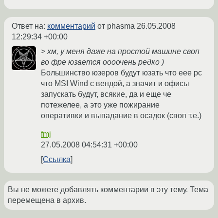
Ответ на:
комментарий
от phasma
26.05.2008
12:29:34 +00:00
> хм, у меня даже на простой машине своп
во фре юзается оооочень редко )
Большинство юзеров будут юзать что eee pc
что MSI Wind с вендой, а значит и офисы
запускать будут, всякие, да и еще че
потежелее, а это уже пожирание
оперативки и выпадание в осадок (своп т.е.)
fmj
27.05.2008 04:54:31 +00:00
Ссылка
Вы не можете добавлять комментарии в эту тему. Тема
перемещена в архив.