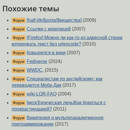
Похожие темы
[half-life][portal][вещества]
(2009)
Форум
Ссылки с кирилицей
(2007)
Форум
[Firefox] Можно ли как-то из адресной строки
Форум
копировать текст без urlencode?
(2010)
Ковырялся в вики
(2007)
Форум
Fediverse
(2024)
Форум
WWDC.
(2015)
Форум
Специалистам по английскому: как
Форум
переводится Моби Дик
(2017)
wiki-LOR-FAQ
(2004)
Форум
[мозг][эпическая лень]Как бороться с
Форум
прокрастинацией?
(2011)
Википедия и мультипарадигменное
Форум
программирование
(2017)