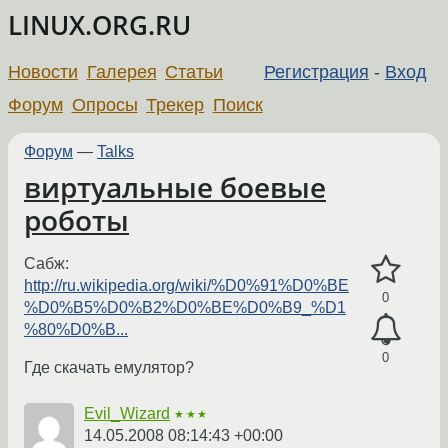
LINUX.ORG.RU
Новости
Галерея
Статьи
Регистрация
-
Вход
Форум
Опросы
Трекер
Поиск
Форум
—
Talks
виртуальные боевые
роботы
Сабж:
http://ru.wikipedia.org/wiki/%D0%91%D0%BE
0
%D0%B5%D0%B2%D0%BE%D0%B9_%D1
%80%D0%B...
0
Где скачать емулятор?
Evil_Wizard
★★★
14.05.2008 08:14:43 +00:00