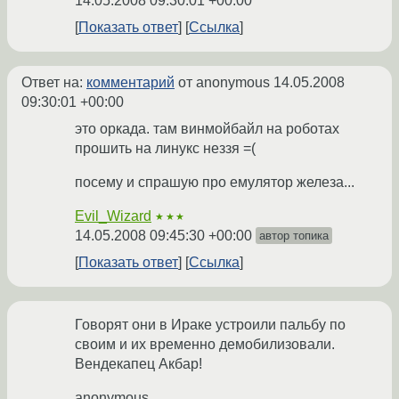
14.05.2008 09:30:01 +00:00
Показать ответ
Ссылка
Ответ на:
комментарий
от anonymous
14.05.2008
09:30:01 +00:00
это оркада. там винмойбайл на роботах
прошить на линукс неззя =(
посему и спрашую про емулятор железа...
Evil_Wizard
★★★
14.05.2008 09:45:30 +00:00
автор топика
Показать ответ
Ссылка
Говорят они в Ираке устроили пальбу по
своим и их временно демобилизовали.
Вендекапец Акбар!
anonymous