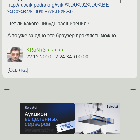
1
http://ru.wikipedia.org/wiki/%D0%92%D0%BE
%D0%B4%D0%BA%D0%B0
Нет ли какого-нибудь расширения?
А то уже за одно это браузер проклясть можно.
KRoN73
★★★★★
22.12.2010 12:24:34 +00:00
Ссылка
←
→