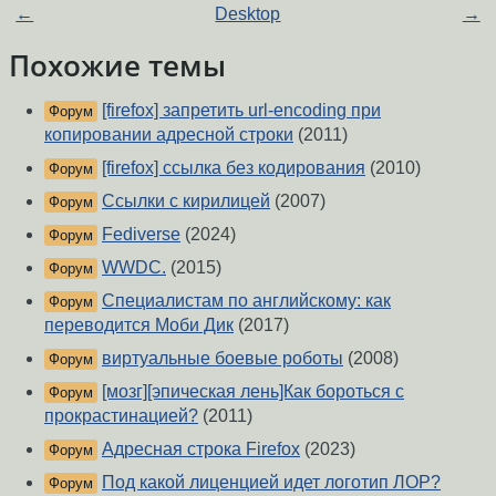
←
Desktop
→
Похожие темы
[firefox] запретить url-encoding при
Форум
копировании адресной строки
(2011)
[firefox] ссылка без кодирования
(2010)
Форум
Ссылки с кирилицей
(2007)
Форум
Fediverse
(2024)
Форум
WWDC.
(2015)
Форум
Специалистам по английскому: как
Форум
переводится Моби Дик
(2017)
виртуальные боевые роботы
(2008)
Форум
[мозг][эпическая лень]Как бороться с
Форум
прокрастинацией?
(2011)
Адресная строка Firefox
(2023)
Форум
Под какой лиценцией идет логотип ЛОР?
Форум