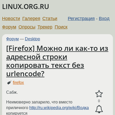
LINUX.ORG.RU
Новости
Галерея
Статьи
Регистрация
-
Вход
Форум
Опросы
Трекер
Поиск
Форум
—
Desktop
[Firefox] Можно ли как-то из
адресной строки
копировать текст без
urlencode?
firefox
Сабж.
0
Неимоверно запарило, что вместо
приличного
http://ru.wikipedia.org/wiki/Водка
копируется