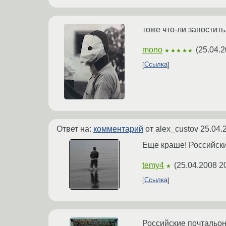
тоже что-ли запостить.
mono
(
25.04.2
★★★★★
Ссылка
Ответ на:
комментарий
от alex_custov
25.04.
Еще краше! Российск
temy4
(
25.04.2008 2
★
Ссылка
Российские почтальон