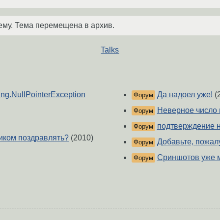
ему. Тема перемещена в архив.
Talks
lang.NullPointerException
Да надоел уже!
(
Форум
Неверное число 
Форум
подтверждение 
Форум
дником поздравлять?
(2010)
Добавьте, пожал
Форум
Сриншотов уже м
Форум