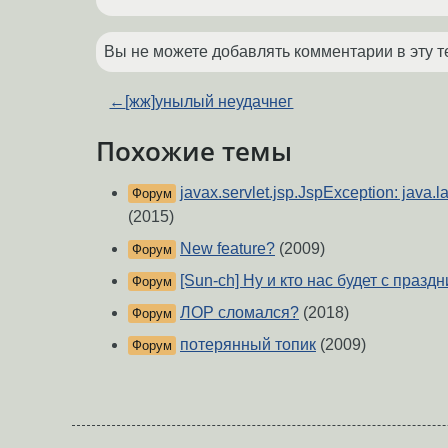
Вы не можете добавлять комментарии в эту т
←
[жж]унылый неудачнег
Похожие темы
javax.servlet.jsp.JspException: java.
Форум
(2015)
New feature?
(2009)
Форум
[Sun-ch] Ну и кто нас будет с праз
Форум
ЛОР сломался?
(2018)
Форум
потерянный топик
(2009)
Форум