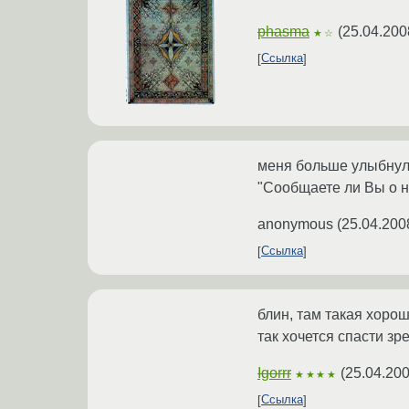
phasma
(
25.04.200
★☆
Ссылка
меня больше улыбнуло
"Сообщаете ли Вы о н
anonymous
(
25.04.200
Ссылка
блин, там такая хорош
так хочется спасти зр
Igorrr
(
25.04.200
★★★★
Ссылка