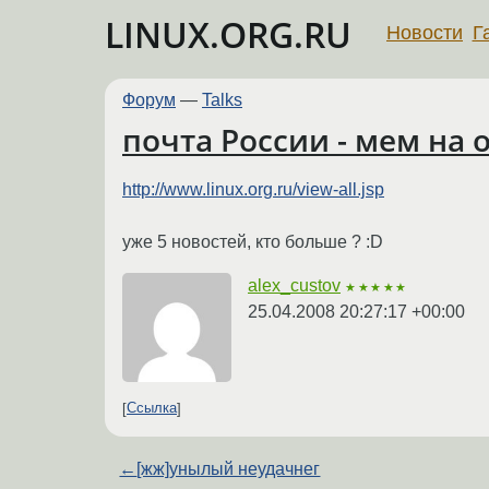
LINUX.ORG.RU
Новости
Г
Форум
—
Talks
почта России - мем на о
http://www.linux.org.ru/view-all.jsp
уже 5 новостей, кто больше ? :D
alex_custov
★★★★★
25.04.2008 20:27:17 +00:00
Ссылка
←
[жж]унылый неудачнег