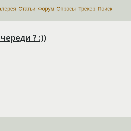
алерея
Статьи
Форум
Опросы
Трекер
Поиск
череди ? :))