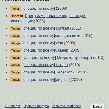
[спецам по всему]
(2009)
Форум
Программирование под Linux для
Новости
начинающих
(2006)
[спецам по всему] Маткап
(2011)
Форум
[спецам по всему]холодильники
(2010)
Форум
[спецам по всему] visa
(2009)
Форум
[спецам по всему]Сканер
(2009)
Форум
[Спецам по всему] Микроконтроллеры
(2010)
Форум
[спецам по всему] гитара
(2010)
Форум
[спецам по всему] Телескопы
(2010)
Форум
[спецам по всему][english]
(2010)
Форум
О Сервере
-
Правила форума
-
Разметка Markdown
Вверх