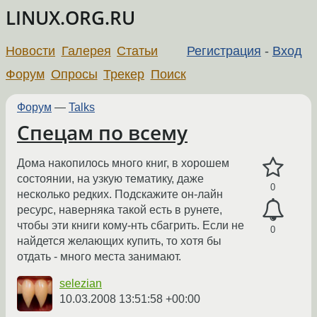
LINUX.ORG.RU
Новости
Галерея
Статьи
Регистрация
-
Вход
Форум
Опросы
Трекер
Поиск
Форум
—
Talks
Спецам по всему
Дома накопилось много книг, в хорошем
состоянии, на узкую тематику, даже
0
несколько редких. Подскажите он-лайн
ресурс, наверняка такой есть в рунете,
чтобы эти книги кому-нть сбагрить. Если не
0
найдется желающих купить, то хотя бы
отдать - много места занимают.
selezian
10.03.2008 13:51:58 +00:00