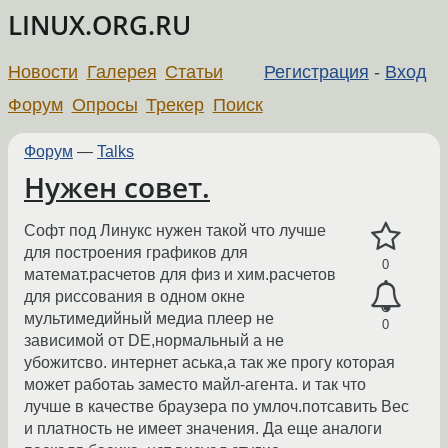
LINUX.ORG.RU
Новости
Галерея
Статьи
Регистрация
-
Вход
Форум
Опросы
Трекер
Поиск
Форум
—
Talks
Нужен совет.
Софт под Линукс нужен такой что лучше
для построения графиков для
0
математ.расчетов для физ и хим.расчетов
для риссования в одном окне
мультимедийный медиа плеер не
0
зависимой от DE,нормальный а не
убожитсво. интернет аська,а так же прогу которая
может работаь заместо майл-агента. и так что
лучше в качестве браузера по умлоч.потсавить Вес
и платность не имеет значения. Да еще аналоги