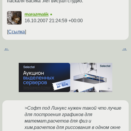
паскаля басика .нет висуал студио.
marazmatik
★
16.10.2007 21:24:59 +00:00
Ссылка
←
→
>Софт под Линукс нужен такой что лучше
для построения графиков для
математ.расчетов для физ и
хим.расчетов для риссования в одном окне