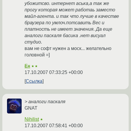
убожитсво. интернет аська,а так же
прогу которая может работаь заместо
майл-агента. и так что лучше в качестве
браузера по умлоч.потсавить Вес и
платность не имеет значения. Да еще
аналоги паскаля басика .нет висуал
студио.
вам не софт нужен а моск... желательно
головной =]
Ex
★★
17.10.2007 07:33:25 +00:00
Ссылка
> аналоги паскаля
GNAT
Nihilist
★
17.10.2007 07:58:41 +00:00