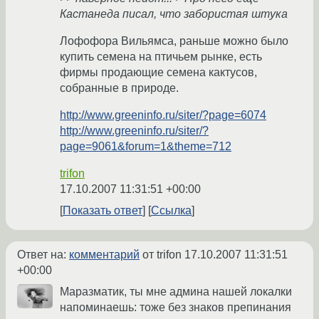
Кастанеда писал, что забористая штука
Лофофора Вильямса, раньше можно было
купить семена на птичьем рынке, есть
фирмы продающие семена кактусов,
собранные в природе.
http://www.greeninfo.ru/siter/?page=6074
http://www.greeninfo.ru/siter/?
page=9061&forum=1&theme=712
trifon
17.10.2007 11:31:51 +00:00
Показать ответ
Ссылка
Ответ на:
комментарий
от trifon
17.10.2007 11:31:51
+00:00
Маразматик, ты мне админа нашей локалки
напоминаешь: тоже без знаков препинания