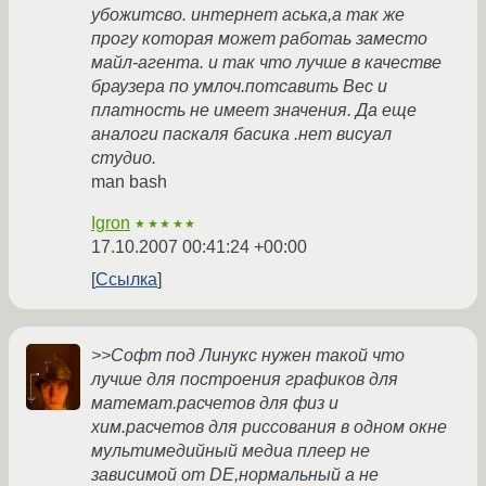
убожитсво. интернет аська,а так же
прогу которая может работаь заместо
майл-агента. и так что лучше в качестве
браузера по умлоч.потсавить Вес и
платность не имеет значения. Да еще
аналоги паскаля басика .нет висуал
студио.
man bash
Igron
★★★★★
17.10.2007 00:41:24 +00:00
Ссылка
>>Софт под Линукс нужен такой что
лучше для построения графиков для
математ.расчетов для физ и
хим.расчетов для риссования в одном окне
мультимедийный медиа плеер не
зависимой от DE,нормальный а не