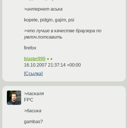
>интернет аська
kopete, pidgin, gajim, psi
>что лучше в качестве браузера по
умлоч.потсавить
firefox
blaster999
★★
16.10.2007 21:37:14 +00:00
Ссылка
>паскаля
FPC
>басика
gambas?