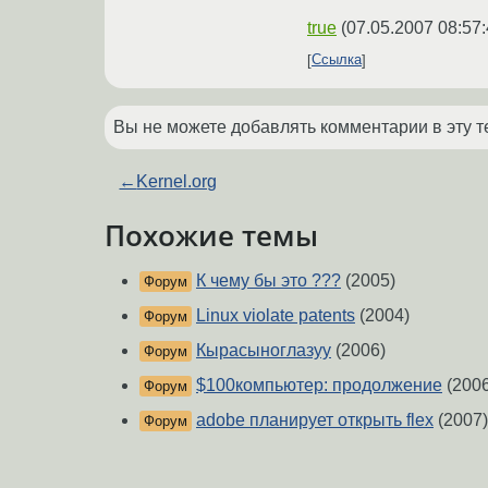
true
(
07.05.2007 08:57
Ссылка
Вы не можете добавлять комментарии в эту т
←
Kernel.org
Похожие темы
К чему бы это ???
(2005)
Форум
Linux violate patents
(2004)
Форум
Кырасыноглазуу
(2006)
Форум
$100компьютер: продолжение
(2006
Форум
adobe планирует открыть flex
(2007)
Форум