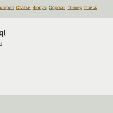
алерея
Статьи
Форум
Опросы
Трекер
Поиск
ql
ml