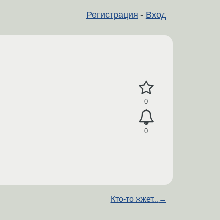
Регистрация
-
Вход
0
0
Кто-то жжет...
→