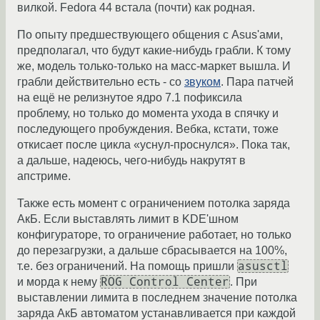
вилкой. Fedora 44 встала (почти) как родная.
По опыту предшествующего общения с Asus'ами,
предполагал, что будут какие-нибудь грабли. К тому
же, модель только-только на масс-маркет вышла. И
грабли действительно есть - со
звуком
. Пара патчей
на ещё не релизнутое ядро 7.1 пофиксила
проблему, но только до момента ухода в спячку и
последующего пробуждения. Вебка, кстати, тоже
откисает после цикла «уснул-проснулся». Пока так,
а дальше, надеюсь, чего-нибудь накрутят в
апстриме.
Также есть момент с ограничением потолка заряда
АкБ. Если выставлять лимит в KDE'шном
конфигураторе, то ограничение работает, но только
до перезагрузки, а дальше сбрасывается на 100%,
asusctl
т.е. без ограничений. На помощь пришли
ROG Control Center
и морда к нему
. При
выставлении лимита в последнем значение потолка
заряда АкБ автоматом устанавливается при каждой