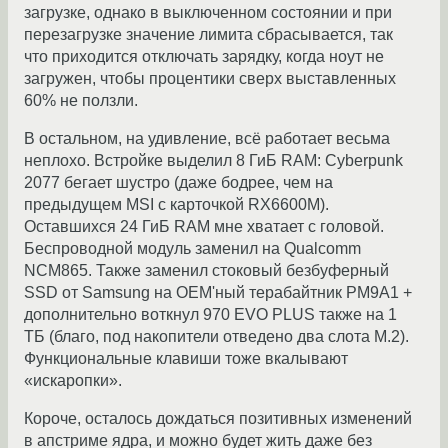
загрузке, однако в выключенном состоянии и при
перезагрузке значение лимита сбрасывается, так
что приходится отключать зарядку, когда ноут не
загружен, чтобы процентики сверх выставленных
60% не ползли.
В остальном, на удивление, всё работает весьма
неплохо. Встройке выделил 8 ГиБ RAM: Cyberpunk
2077 бегает шустро (даже бодрее, чем на
предыдущем MSI с карточкой RX6600M).
Оставшихся 24 ГиБ RAM мне хватает с головой.
Беспроводной модуль заменил на Qualcomm
NCM865. Также заменил стоковый безбуферный
SSD от Samsung на OEM'ный терабайтник PM9A1 +
дополнительно воткнул 970 EVO PLUS также на 1
ТБ (благо, под накопители отведено два слота M.2).
Функциональные клавиши тоже вкалывают
«искаропки».
Короче, осталось дождаться позитивных изменений
в апстриме ядра, и можно будет жить даже без