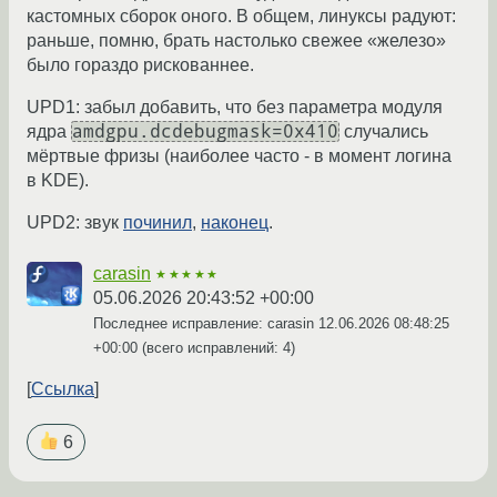
кастомных сборок оного. В общем, линуксы радуют:
раньше, помню, брать настолько свежее «железо»
было гораздо рискованнее.
UPD1: забыл добавить, что без параметра модуля
amdgpu.dcdebugmask=0x410
ядра
случались
мёртвые фризы (наиболее часто - в момент логина
в KDE).
UPD2: звук
починил
,
наконец
.
carasin
★★★★★
05.06.2026 20:43:52 +00:00
Последнее исправление: carasin
12.06.2026 08:48:25
+00:00
(всего исправлений: 4)
Ссылка
6