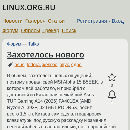
LINUX.ORG.RU
Новости
Галерея
Статьи
Регистрация
-
Вход
Форум
Опросы
Трекер
Поиск
Форум
—
Talks
Захотелось нового
asus
,
fedora
,
железо
,
звук
,
ядро
В общем, захотелось новых ощущений,
поэтому продал свой MSI Alpha 15 B5EEK, в
0
котором всё работало, и приобрёл с
доставкой из Китая наисвежайший Asus
TUF Gaming A14 (2026) FA401EA (AMD
1
Ryzen AI 392+, 32 ГиБ LPDDR5X, весит
всего 1,5 кг). Китаец сам сделал гравировку
клавиатуры под русскую раскладку и заменил
сетевой кабель на аналогичный, но с европейской