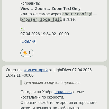
исправить:
View → Zoom → Zoom Text Only
about:config
или то же самое через
—
browser.zoom.full
в
false
.
k6
07.04.2026 19:34:02 +00:00
Ссылка
1
Ответ на:
комментарий
от LightDiver
07.04.2026
16:42:11 +00:00
Тут время загрузки страницы.
Сегодня на Хабре
попалось
к теме
ностальгии по скорости.
С практической точки зрения интересного
может и немного, но любопытно.