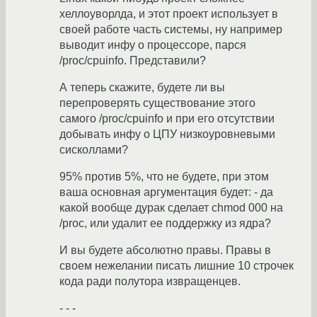
хеллоуворлда, и этот проект использует в
своей работе часть системы, ну например
выводит инфу о процессоре, парся
/proc/cpuinfo. Представили?
А теперь скажите, будете ли вы
перепроверять существование этого
самого /proc/cpuinfo и при его отсутствии
добывать инфу о ЦПУ низкоуровневыми
сисколлами?
95% против 5%, что не будете, при этом
ваша основная аргументация будет: - да
какой вообще дурак сделает chmod 000 на
/proc, или удалит ее поддержку из ядра?
И вы будете абсолютно правы. Правы в
своем нежелании писать лишние 10 строчек
кода ради полутора извращенцев.
- - -