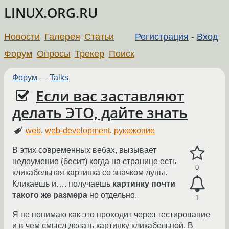
LINUX.ORG.RU
Новости
Галерея
Статьи
Регистрация
-
Вход
Форум
Опросы
Трекер
Поиск
Форум
—
Talks
Если вас заставляют
делать ЭТО, дайте знать
web
,
web-development
,
рукожопие
В этих современных вебах, вызывает
недоумение (бесит) когда на странице есть
0
кликабельная картинка со значком лупы.
Кликаешь и…. получаешь
картинку почти
такого же размера
но отдельно.
1
Я не понимаю как это проходит через тестирование
и в чем смысл делать картинку кликабельной. В