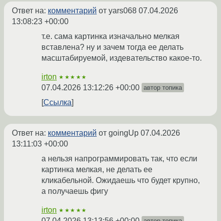
Ответ на:
комментарий
от yars068
07.04.2026
13:08:23 +00:00
т.е. сама картинка изначально мелкая
вставлена? ну и зачем тогда ее делать
масштабируемой, издевательство какое-то.
irton
★★★★★
07.04.2026 13:12:26 +00:00
автор топика
Ссылка
Ответ на:
комментарий
от goingUp
07.04.2026
13:11:03 +00:00
а нельзя напрограммировать так, что если
картинка мелкая, не делать ее
кликабельной. Ожидаешь что будет крупно,
а получаешь фигу
irton
★★★★★
07.04.2026 13:13:56 +00:00
автор топика