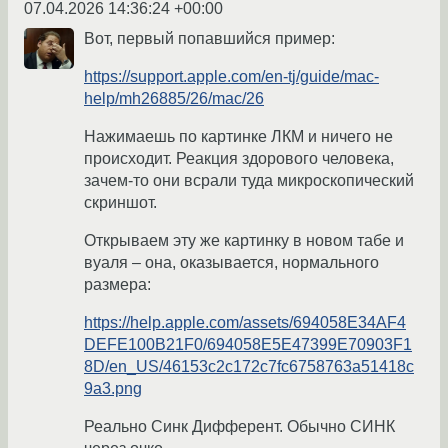
07.04.2026 14:36:24 +00:00
Вот, первый попавшийся пример:
https://support.apple.com/en-tj/guide/mac-
help/mh26885/26/mac/26
Нажимаешь по картинке ЛКМ и ничего не
происходит. Реакция здорового человека,
зачем-то они всрали туда микроскопический
скриншот.
Открываем эту же картинку в новом табе и
вуаля – она, оказывается, нормального
размера:
https://help.apple.com/assets/694058E34AF4
DEFE100B21F0/694058E5E47399E70903F1
8D/en_US/46153c2c172c7fc6758763a51418c
9a3.png
Реально Синк Дифферент. Обычно СИНК