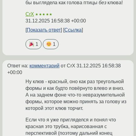
бы выглядела как голова птицы
без
клюва!
CrX
★★★★★
31.12.2025 16:58:38 +00:00
Показать ответ
Ссылка
1
1
Ответ на:
комментарий
от CrX
31.12.2025 16:58:38
+00:00
Ну клюв - красный, оно как раз треугольной
формы и как будто повёрнуто влево и вниз.
А на заднем фоне что-то невразумительной
формы, которое можно принять за голову из
которой этот клюв торчит.
Если что я уже пригляделся и понял что
красная это трубка, нарисованная с
перспективой (поэтому дальний конец