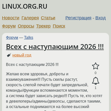
LINUX.ORG.RU
Новости
Галерея
Статьи
Регистрация
-
Вход
Форум
Опросы
Трекер
Поиск
Форум
—
Talks
Всех с наступающим 2026 !!!
новый год
Всех с наступающим 2026 !!!
0
Желаю всем здоровья, доброты и
взаимоуважения!!! Пусть скилы растут,
скорость слепой печати будет запредельной,
1
команды/функции вспоминаются моментом,
а система будет зависать редко!!! Пусть те, кто хотят
в девелоперы/админы/девопсы, сделаются такими,
а остальные поднимаются на более высокий