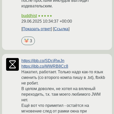
после простыни инклудов выглядит
издевательским.
buddhist
★★★★★
29.06.2025 10:34:37 +00:00
Показать ответ
Ссылка
3
https://ibb.co/SDcjRwJn
https://ibb.co/WWRB8Cc8
Накатил, работает. Только надо как-то язык
сменить (со второго компа пишу в .txt), fbxkb
не робит.
В целом доволен, не хотел на вяленый
переходить, т.к. там моего любимого JWM
нет.
Ещё вот что приметил - остаётся на
мгновение след от рамки окна при