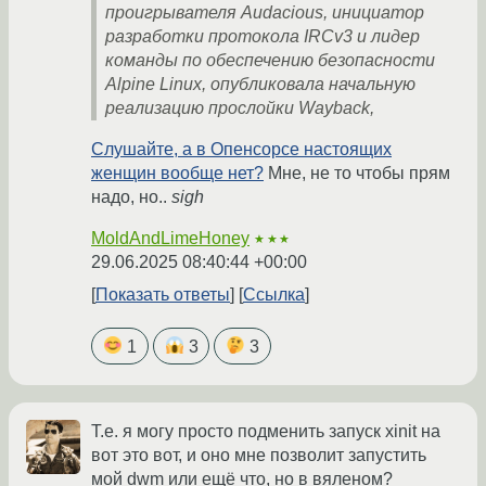
проигрывателя Audacious, инициатор
разработки протокола IRCv3 и лидер
команды по обеспечению безопасности
Alpine Linux, опубликовала начальную
реализацию прослойки Wayback,
Слушайте, а в Опенсорсе настоящих
женщин вообще нет?
Мне, не то чтобы прям
надо, но..
sigh
MoldAndLimeHoney
★★★
29.06.2025 08:40:44 +00:00
Показать ответы
Ссылка
1
3
3
Т.е. я могу просто подменить запуск xinit на
вот это вот, и оно мне позволит запустить
мой dwm или ещё что, но в вяленом?