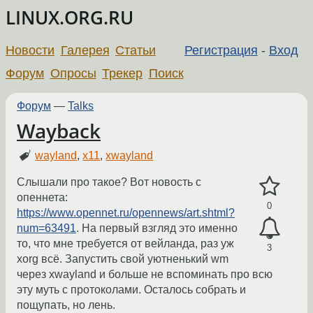
LINUX.ORG.RU
Новости
Галерея
Статьи
Регистрация
-
Вход
Форум
Опросы
Трекер
Поиск
Форум
—
Talks
Wayback
wayland
,
x11
,
xwayland
Слышали про такое? Вот новость с
опеннета:
0
https://www.opennet.ru/opennews/art.shtml?
num=63491
. На первый взгляд это именно
то, что мне требуется от вейланда, раз уж
3
xorg всё. Запустить свой уютненький wm
через xwayland и больше не вспоминать про всю
эту муть с протоколами. Осталось собрать и
пощупать, но лень.