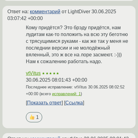
Ответ на:
комментарий
от LightDiver
30.06.2025
03:07:42 +00:00
Кому придётся? Это брэду придётся, нам
лудитам как-то положить на всю эту беготню
с трясущимися руками - как же так у меня не
последнии версии и не молодёжный
вяленный, это ж все на лоре засмеют. :-)))
Нам к сожалению работать надо.
vtVitus
★★★★★
30.06.2025 08:01:43 +00:00
Последнее исправление: vtVitus
30.06.2025 08:02:52
+00:00
(всего
исправлений: 1
)
Показать ответ
Ссылка
1