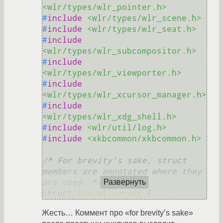
<wlr/types/wlr_pointer.h>
#
include
<wlr/types/wlr_scene.h>
#
include
<wlr/types/wlr_seat.h>
#
include
<wlr/types/wlr_subcompositor.h>
#
include
<wlr/types/wlr_viewporter.h>
#
include
<wlr/types/wlr_xcursor_manager.h>
#
include
<wlr/types/wlr_xdg_shell.h>
#
include
<wlr/util/log.h>
#
include
<xkbcommon/xkbcommon.h>
/* For brevity's sake, struct 
members are annotated where they 
are used. */
Развернуть
struct
tinywl_server
 {
Жесть… Коммент про «for brevity’s sake»