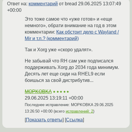
Ответ на:
комментарий
от bread
29.06.2025 13:07:49
+00:00
Это тоже самое что «уже готов» и «еще
немного», обрати внимание на год в этом
комментарии:
Как обстоит дело с Wayland /
Mir и т.п.? (комментарий)
Так и Xorg уже «скоро удалят».
Не забывай что RH сам уже подписался
поддерживать Xorg до 2034 года минимум.
Десять лет еще сиди на RHEL9 если
боишься за свой дистрибутив...
MOPKOBKA
★★★★★
29.06.2025 13:19:11 +00:00
Последнее исправление: MOPKOBKA
29.06.2025
13:26:50 +00:00
(всего
исправлений: 2
)
Показать ответы
Ссылка