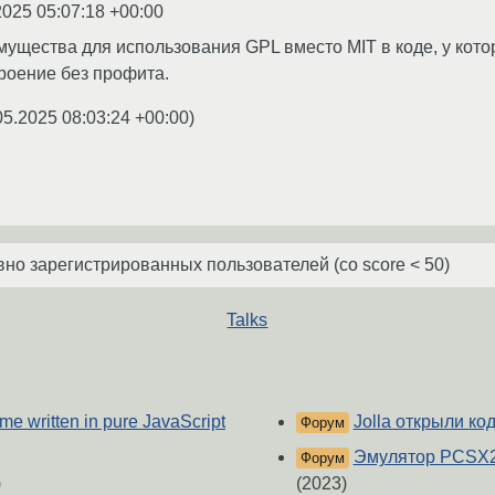
2025 05:07:18 +00:00
имущества для использования GPL вместо MIT в коде, у кот
роение без профита.
05.2025 08:03:24 +00:00
)
о зарегистрированных пользователей (со score < 50)
Talks
e written in pure JavaScript
Jolla открыли ко
Форум
Эмулятор PCSX2
Форум
)
(2023)