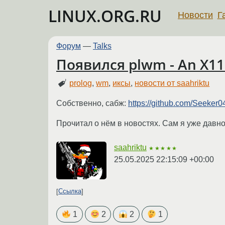
LINUX.ORG.RU
Новости
Г
Форум
—
Talks
Появился plwm - An X11
prolog
,
wm
,
иксы
,
новости от saahriktu
Собственно, сабж:
https://github.com/Seeker
Прочитал о нём в новостях. Сам я уже давно
saahriktu
★★★★★
25.05.2025 22:15:09 +00:00
Ссылка
1
2
2
1