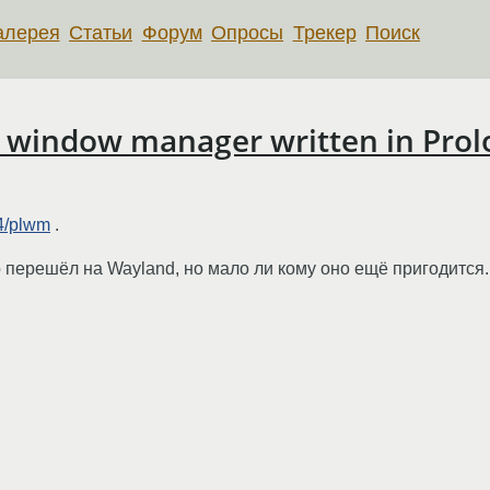
алерея
Статьи
Форум
Опросы
Трекер
Поиск
 window manager written in Prol
04/plwm
.
 перешёл на Wayland, но мало ли кому оно ещё пригодится.