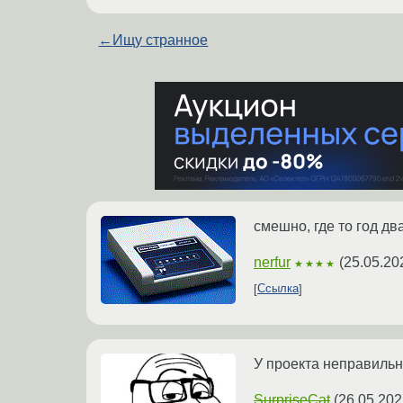
←
Ищу странное
смешно, где то год дв
nerfur
(
25.05.20
★★★★
Ссылка
У проекта неправильн
SurpriseCat
(
26.05.202