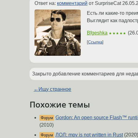
Ответ на:
комментарий
от SurpriseCat
26.05.
Есть ли какие-то пре
Выглядит как падлост
Bfgeshka
(
26.
★★★★★
Ссылка
Закрыто добавление комментариев для недавн
←
Ищу странное
Похожие темы
Gordon: An open source Flash™ runtim
Форум
(2010)
ЛОЛ: mpv is not written in Rust
(2020
Форум