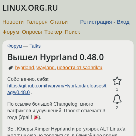
LINUX.ORG.RU
Новости
Галерея
Статьи
Регистрация
-
Вход
Форум
Опросы
Трекер
Поиск
Форум
—
Talks
Вышел Hyprland 0.48.0
hyprland
,
wayland
,
новости от saahriktu
Собственно, сабж:
https://github.com/hyprwm/Hyprland/releases/t
1
ag/v0.48.0
.
По ссылке большой Changelog, много
2
багфиксов и улучшений. Проект отмечает 3
года (Ура!!!
).
ЗЫ. Юзеры Ximper Hyprland и регулярок ALT Linux'а
могут никуда не торопиться, в ближайшее время