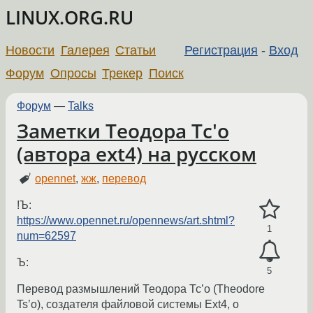
LINUX.ORG.RU
Новости
Галерея
Статьи
Регистрация
-
Вход
Форум
Опросы
Трекер
Поиск
Форум
—
Talks
Заметки Теодора Тс'о
(автора ext4) на русском
opennet
,
жж
,
перевод
!Ъ:
https://www.opennet.ru/opennews/art.shtml?
1
num=62597
Ъ:
5
Перевод размышлений Теодора Тс’о (Theodore
Ts’o), создателя файловой системы Ext4, о