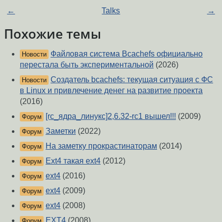
←
Talks
→
Похожие темы
Файловая система Bcachefs официально
Новости
перестала быть экспериментальной
(2026)
Создатель bcachefs: текущая ситуация с ФС
Новости
в Linux и привлечение денег на развитие проекта
(2016)
[rc_ядра_линукс]2,6.32-rc1 вышел!!!
(2009)
Форум
Заметки
(2022)
Форум
На заметку прокрастинаторам
(2014)
Форум
Ext4 такая ext4
(2012)
Форум
ext4
(2016)
Форум
ext4
(2009)
Форум
ext4
(2008)
Форум
EXT4
(2008)
Форум