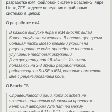
разработке ext4, файловой системе BcacheFS, ядре
Linux, ZFS, кодексе поведения и файловых
системах в целом:
О разработке ext4.
В каждом выпуске ядра в ext4 вносят вклад
более полудюжины человек. В настоящее время
большая часть моего времени уходит на
рецензирование кода, проведение тестов и
улучшение тестовых окружений
{kvm,gce,qemu,android}-xfstests. И я очень
полагаюсь на 2-3 других разработчиков,
работающих в SUSE и IBM, которые помогают
мне с рецензированием кода.
О BcacheFS
Справедливости ради, хотя bcachefs не
является полностью одиночным проектом -
Кент был автором 72% патчей между
выпусками ядра 6.11 и 6.12, а я был автором