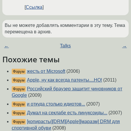
Ссылка
Вы не можете добавлять комментарии в эту тему. Тема
перемещена в архив.
←
Talks
→
Похожие темы
жесть от Microsoft
(2006)
Форум
Apple, ну как всегда патенты....НО!
(2011)
Форум
Российский браузер защитит чиновников от
Форум
Google
(2009)
и откуда столько идиотов...
(2007)
Форум
Думал на секлабе есть линуксоиды...
(2007)
Форум
[копирасты][DRM][Apple][маразм] DRM для
Форум
спортивной обуви
(2008)