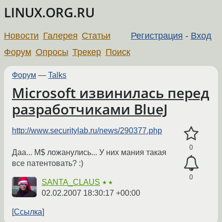
LINUX.ORG.RU
Новости
Галерея
Статьи
Регистрация
-
Вход
Форум
Опросы
Трекер
Поиск
Форум
—
Talks
Microsoft извинилась перед
разработчиками BlueJ
http://www.securitylab.ru/news/290377.php
0
Даа... M$ ложанулись... У них мания такая
все патентовать? :)
0
SANTA_CLAUS
★★
02.02.2007 18:30:17 +00:00
Ссылка