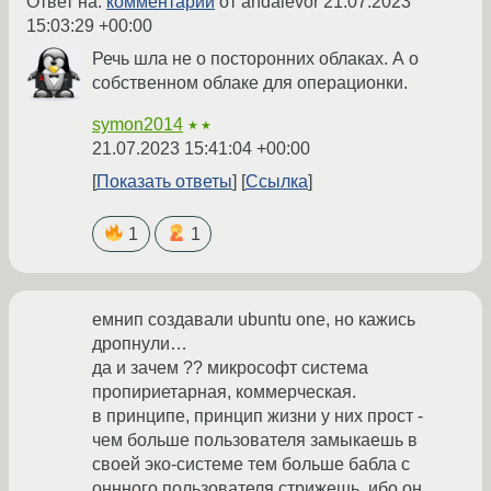
Ответ на:
комментарий
от andalevor
21.07.2023
15:03:29 +00:00
Речь шла не о посторонних облаках. А о
собственном облаке для операционки.
symon2014
★★
21.07.2023 15:41:04 +00:00
Показать ответы
Ссылка
1
1
емнип создавали ubuntu one, но кажись
дропнули…
да и зачем ?? микрософт система
пропириетарная, коммерческая.
в принципе, принцип жизни у них прост -
чем больше пользователя замыкаешь в
своей эко-системе тем больше бабла с
оннного пользователя стрижешь, ибо он