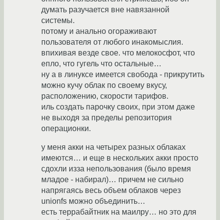
думать разучается вне навязанной
системы.
потому и анально огораживают
пользователя от любого инакомыслия.
впихивая везде свое. что мелокосфот, что
епло, что гугель что остальные…
ну а в линуксе имеется свобода - прикрутить
можно кучу облак по своему вкусу,
расположению, скорости тарифов.
иль создать парочку своих, при этом даже
не выходя за пределы репозитория
операционки.
у меня акки на четырех разных облаках
имеются… и еще в нескольких акки просто
сдохли изза непользования (было время
младое - набирал)… причем не сильно
напрягаясь весь объем облаков через
unionfs можно объединить…
есть террабайтник на маилру… но это для