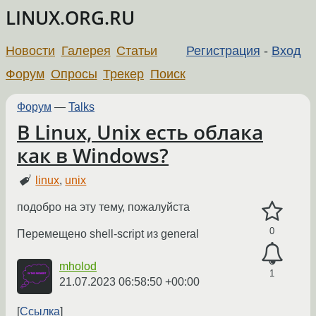
LINUX.ORG.RU
Новости
Галерея
Статьи
Регистрация
-
Вход
Форум
Опросы
Трекер
Поиск
Форум
—
Talks
В Linux, Unix есть облака
как в Windows?
linux
,
unix
подобро на эту тему, пожалуйста
0
Перемещено shell-script из general
mholod
1
21.07.2023 06:58:50 +00:00
Ссылка