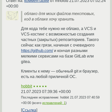
Ответ на:
комментарий
от mholod
21.07.2023 07:02:24
+00:00
облако для моих файлов текстовых,
код в облаке хочу хранить
Для кода тебе нужно не облако, а VCS и
VCS-хостинг с возможностью создания
частных (закрытых) репозиториев. Такого
сейчас как грязи, начиная с очевидного
https://github.com/
и кончая разными
мелкими сервисами на базе GitLab или
gitea.
Клиенты к нему — обычный git и браузер,
есть на любой приличной ОС.
hobbit
★★★★★
21.07.2023 07:39:36 +00:00
Последнее исправление: hobbit
21.07.2023 07:40:59
+00:00
(всего
исправлений: 1
)
Ссылка