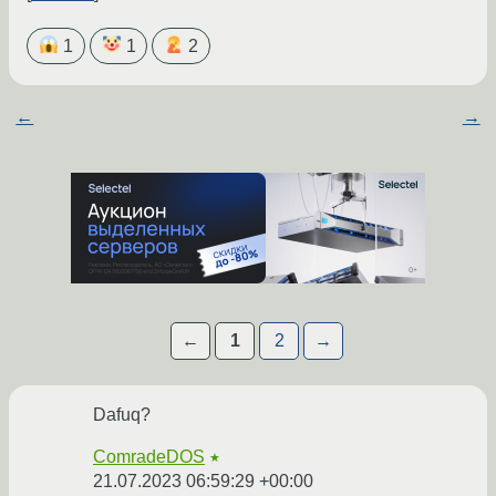
1
1
2
←
→
←
1
2
→
Dafuq?
ComradeDOS
★
21.07.2023 06:59:29 +00:00