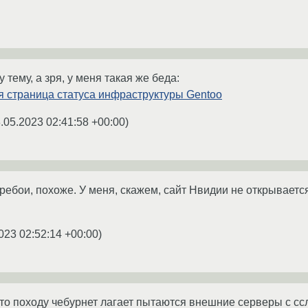
 тему, а зря, у меня такая же беда:
я страница статуса инфраструктуры Gentoo
.05.2023 02:41:58 +00:00
)
ебои, похоже. У меня, скажем, сайт Нвидии не открывается, 
023 02:52:14 +00:00
)
Это походу чебурнет лагает пытаются внешние серверы с сс