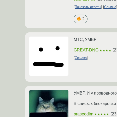
Показать ответы
Ссылка
2
МТС, УМВР
GREAT-DNG
(
2
★★★★
Ссылка
УМВР. И у проводного 
В списках блокировки 
praseodim
(
23
★★★★★