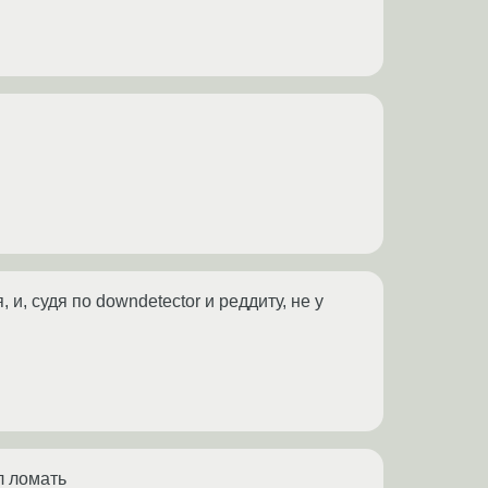
и, судя по downdetector и реддиту, не у
л ломать