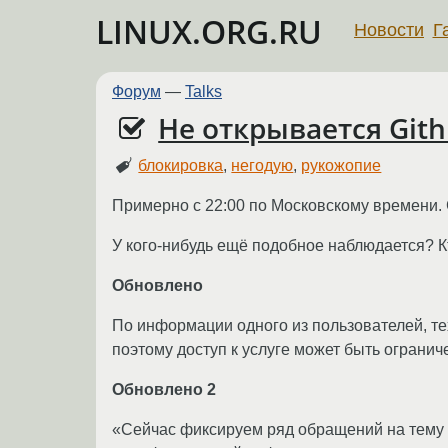
LINUX.ORG.RU
Новости
Г
Форум
—
Talks
Не открывается Gith
блокировка
,
негодую
,
рукожопие
Примерно с 22:00 по Московскому времени. 
У кого-нибудь ещё подобное наблюдается? К
Обновлено
По информации одного из пользователей, те
поэтому доступ к услуге может быть ограни
Обновлено 2
«Сейчас фиксируем ряд обращений на тему н