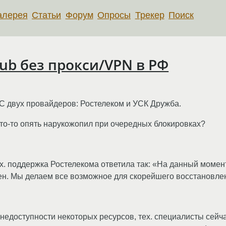
алерея
Статьи
Форум
Опросы
Трекер
Поиск
ub без прокси/VPN в РФ
С двух провайдеров: Ростелеком и УСК Дружба.
то-то опять нарукожопил при очередных блокировках?
х. поддержка Ростелекома ответила так: «На данный момен
чен. Мы делаем все возможное для скорейшего восстановле
едоступности некоторых ресурсов, тех. специалисты сейча