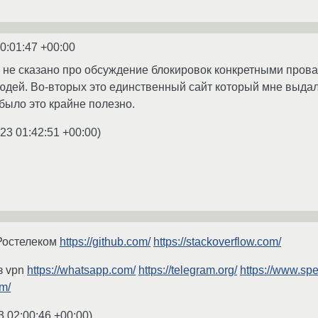
0:01:47 +00:00
 не сказано про обсуждение блокировок конкретными пров
юдей. Во-вторых это единственный сайт который мне выдал 
 было это крайне полезно.
23 01:42:51 +00:00
)
 Ростелеком
https://github.com/
https://stackoverflow.com/
з vpn
https://whatsapp.com/
https://telegram.org/
https://www.spe
om/
3 02:00:46 +00:00
)