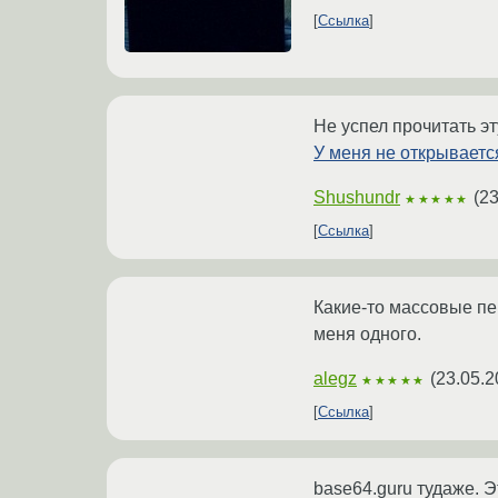
Ссылка
Не успел прочитать эту
У меня не открываетс
Shushundr
(
23
★★★★★
Ссылка
Какие-то массовые пер
меня одного.
alegz
(
23.05.2
★★★★★
Ссылка
base64.guru тудаже. 