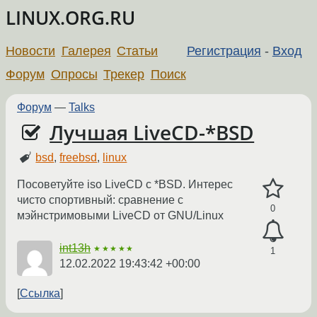
LINUX.ORG.RU
Новости
Галерея
Статьи
Регистрация
-
Вход
Форум
Опросы
Трекер
Поиск
Форум
—
Talks
Лучшая LiveCD-*BSD
bsd
,
freebsd
,
linux
Посоветуйте iso LiveCD c *BSD. Интерес
чисто спортивный: сравнение с
0
мэйнстримовыми LiveCD от GNU/Linux
int13h
★★★★★
1
12.02.2022 19:43:42 +00:00
Ссылка