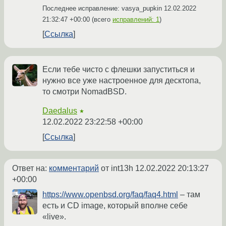
Последнее исправление: vasya_pupkin
12.02.2022
21:32:47 +00:00
(всего
исправлений: 1
)
Ссылка
Если тебе чисто с флешки запуститься и
нужно все уже настроенное для десктопа,
то смотри NomadBSD.
Daedalus
★
12.02.2022 23:22:58 +00:00
Ссылка
Ответ на:
комментарий
от int13h
12.02.2022 20:13:27
+00:00
https://www.openbsd.org/faq/faq4.html
– там
есть и CD image, который вполне себе
«live».