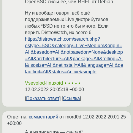
OpenBSD сильнее, чем RHEL от Debian.
Ну и вообще говоря, всё ещё
поддерживаемых Live дистрибутивов
любых *BSD не то что бы много. Если
верить DistroWatch, их всего 6:
https://distrowatch.com/search.php?
ostype=BSD&category=Live+Medium&origin=
All&basedon=All&notbasedon=None&desktop
=All&architecture=All&package=All&rolling=Al
l&isosize=All&netinstall=All&language=All&de
faultinit=All&status=Active#simple
Vsevolod-linuxoid
★★★★★
12.02.2022 20:05:18 +00:00
Показать ответ
Ссылка
Ответ на:
комментарий
от mord0d
12.02.2022 20:01:25
+00:00
А я написал же —
лучший