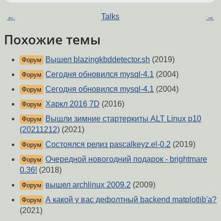
←
Talks
→
Похожие темы
Вышел blazingkbddetector.sh
(2019)
Форум
Сегодня обновился mysql-4.1
(2004)
Форум
Сегодня обновился mysql-4.1
(2004)
Форум
Харкл 2016 7D
(2016)
Форум
Вышли зимние стартеркиты ALT Linux p10
Форум
(20211212)
(2021)
Состоялся релиз pascalkeyz.el-0.2
(2019)
Форум
Очередной новогодний подарок - brightmare
Форум
0.36!
(2018)
вышел archlinux 2009.2
(2009)
Форум
А какой у вас дефолтный backend matplotlib'а?
Форум
(2021)