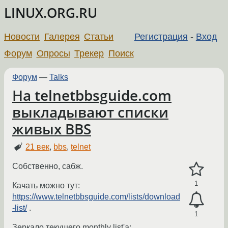
LINUX.ORG.RU
Новости
Галерея
Статьи
Регистрация
-
Вход
Форум
Опросы
Трекер
Поиск
Форум
—
Talks
На telnetbbsguide.com
выкладывают списки
живых BBS
21 век
,
bbs
,
telnet
Собственно, сабж.
1
Качать можно тут:
https://www.telnetbbsguide.com/lists/download
-list/
.
1
Зеркало текущего monthly list'а: