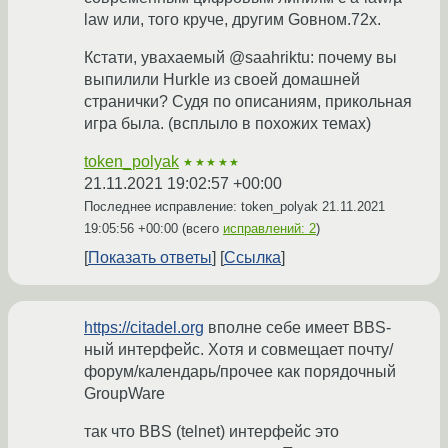
law или, того круче, другим Gовном.72x.
Кстати, увахаемый @saahriktu: почему вы
выпилили Hurkle из своей домашней
странички? Судя по описаниям, прикольная
игра была. (всплыло в похожих темах)
token_polyak
★★★★★
21.11.2021 19:02:57 +00:00
Последнее исправление: token_polyak
21.11.2021
19:05:56 +00:00
(всего
исправлений: 2
)
Показать ответы
Ссылка
https://citadel.org
вполне себе имеет BBS-
ный интерфейс. Хотя и совмещает почту/
форум/календарь/прочее как порядочный
GroupWare
так что BBS (telnet) интерфейс это