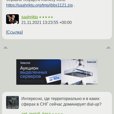
https://saahriktu.org/tmp/ibbs1121.zip
.
saahriktu
★★★★★
21.11.2021 13:23:55 +00:00
Ссылка
←
→
Интересно, где территориально и в каких
сферах в СНГ сейчас доминирует dial-up?
apt_install_lrzsz