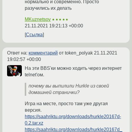
нормально и современно. Просто
разучились их делать
MKuznetsov
★★★★★
21.11.2021 19:21:13 +00:00
Ссылка
Ответ на:
комментарий
от token_polyak
21.11.2021
19:02:57 +00:00
На эти BBS'ки можно ходить через интернет
telnet'ом.
почему вы выпилили Hurkle из своей
домашней странички?
Игра на месте, просто там уже другая
версия.
https://saahriktu.org/downloads/hurkle20167d-
0.2.tar.xz
https://saahriktu.org/downloads/hurkle20167d_