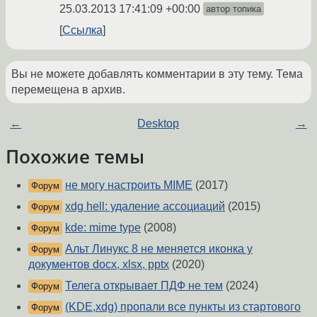
25.03.2013 17:41:09 +00:00
автор топика
Ссылка
Вы не можете добавлять комментарии в эту тему. Тема
перемещена в архив.
←
Desktop
→
Похожие темы
не могу настроить MIME
(2017)
Форум
xdg hell: удаление ассоциаций
(2015)
Форум
kde: mime type
(2008)
Форум
Альт Линукс 8 не меняется иконка у
Форум
документов docx, xlsx, pptx
(2020)
Телега открывает ПДФ не тем
(2024)
Форум
(KDE,xdg) пропали все пункты из стартового
Форум