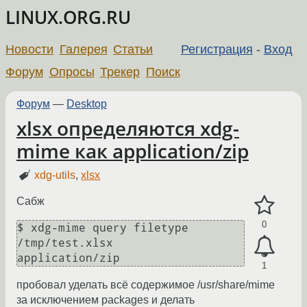
LINUX.ORG.RU
Новости
Галерея
Статьи
Регистрация
-
Вход
Форум
Опросы
Трекер
Поиск
Форум
—
Desktop
xlsx определяются xdg-
mime как application/zip
xdg-utils
,
xlsx
Сабж
0
$ xdg-mime query filetype 
/tmp/test.xlsx

1
пробовал уделать всё содержимое /usr/share/mime
за исключением packages и делать