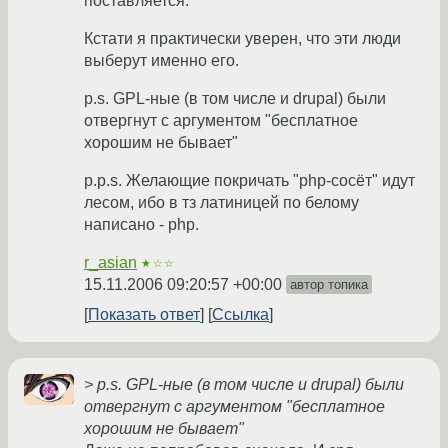
поставляется.
Кстати я практически уверен, что эти люди
выберут именно его.
p.s. GPL-ные (в том числе и drupal) были
отвергнут с аргументом "бесплатное
хорошим не бывает"
p.p.s. Желающие покричать "php-сосёт" идут
лесом, ибо в тз латиницей по белому
написано - php.
r_asian
★☆☆
15.11.2006 09:20:57 +00:00
автор топика
Показать ответ
Ссылка
> p.s. GPL-ные (в том числе и drupal) были
отвергнут с аргументом "бесплатное
хорошим не бывает"