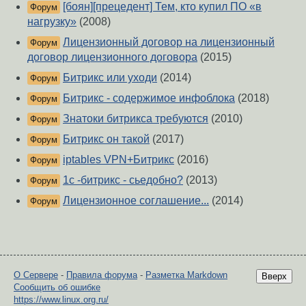
[боян][прецедент] Тем, кто купил ПО «в
Форум
нагрузку»
(2008)
Лицензионный договор на лицензионный
Форум
договор лицензионного договора
(2015)
Битрикс или уходи
(2014)
Форум
Битрикс - содержимое инфоблока
(2018)
Форум
Знатоки битрикса требуются
(2010)
Форум
Битрикс он такой
(2017)
Форум
iptables VPN+Битрикс
(2016)
Форум
1с -битрикс - сьедобно?
(2013)
Форум
Лицензионное соглашение...
(2014)
Форум
О Сервере
-
Правила форума
-
Разметка Markdown
Вверх
Сообщить об ошибке
https://www.linux.org.ru/