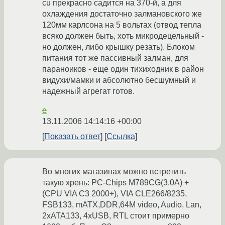
cu прекрасно садится на 370-й, а для
охлаждения достаточно залмановского же
120мм карлсона на 5 вольтах (отвод тепла
всяко должен быть, хоть микродецельный -
но должен, либо крышку резать). Блоком
питания тот же пассивный залман, для
параноиков - еще один тихиходник в район
видухи/мамки и абсолютно бесшумный и
надежный агрегат готов.
e
13.11.2006 14:14:16 +00:00
Показать ответ
Ссылка
Во многих магазинах можно встретить
такую хрень: PC-Chips M789CG(3.0A) +
(CPU VIA C3 2000+), VIA CLE266/8235,
FSB133, mATX,DDR,64M video, Audio, Lan,
2xATA133, 4xUSB, RTL стоит примерно