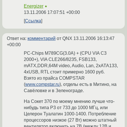
Energizer
★
13.11.2006 17:07:51 +00:00
Ссылка
Ответ на:
комментарий
от QNX
13.11.2006 16:13:47
+00:00
PC-Chips M789CG(3.0A) + (CPU VIA C3
2000+), VIA CLE266/8235, FSB133,
mATX,DDR,64M video, Audio, Lan, 2xATA133,
4xUSB, RTL стоит примерно 1600 руб.
Взято из прайса COMPSTAR
(
www.compstar.ru
), отделы есть в Митино, на
Савёловке и в Зеленограде.
На Сокет 370 по моему мнению лучше что-
нибудь типа Р3 от 733 до 1000 МГц, или
Целерон Туалатин 1000-1400. Потребление
процессоров низкое (27 Вт) можно штатный
вентилятор включить на 7В (между 12В и