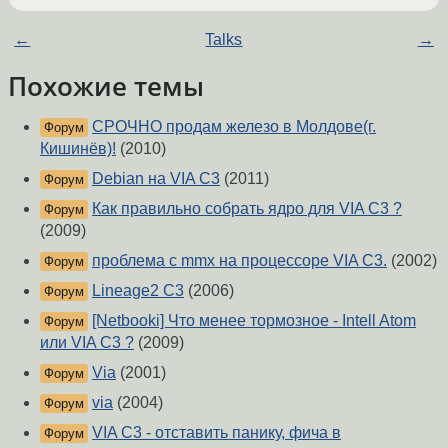
←
Talks
→
Похожие темы
СРОЧНО продам железо в Молдове(г.
Форум
Кишинёв)!
(2010)
Debian на VIA C3
(2011)
Форум
Как правильно собрать ядро для VIA C3 ?
Форум
(2009)
проблема с mmx на процессоре VIA C3.
(2002)
Форум
Lineage2 C3
(2006)
Форум
[Netbooki] Что менее тормозное - Intell Atom
Форум
или VIA C3 ?
(2009)
Via
(2001)
Форум
via
(2004)
Форум
VIA C3 - отставить панику, фича в
Форум