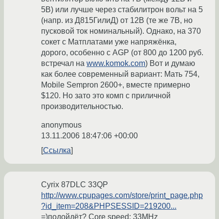
5В) или лучше через стабилитрон вольт на 5
(напр. из Д815ГилиД) от 12В (те же 7В, но
пусковой ток номинальный). Однако, на 370
сокет с Матплатами уже напряжёнка,
дорого, особенно с AGP (от 800 до 1200 руб.
встречал на
www.komok.com
) Вот и думаю
как более современный вариант: Мать 754,
Mobile Sempron 2600+, вместе примерно
$120. Но зато это комп с приличной
производительностью.
anonymous
13.11.2006 18:47:06 +00:00
Ссылка
Cyrix 87DLC 33QP
http://www.cpupages.com/store/print_page.php
?id_item=208&PHPSESSID=219200...
=)подойдёт? Core speed: 33MHz