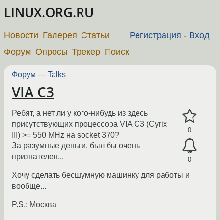
LINUX.ORG.RU
Новости
Галерея
Статьи
Регистрация
-
Вход
Форум
Опросы
Трекер
Поиск
Форум
—
Talks
VIA C3
Ребят, а нет ли у кого-нибудь из здесь
присутствующих процессора VIA C3 (Cyrix
0
III) >= 550 MHz на socket 370?
За разумные деньги, был бы очень
признателен...
0
Хочу сделать бесшумную машинку для работы и
вообще...
P.S.: Москва