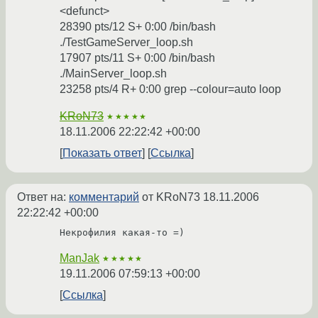
<defunct>
28390 pts/12 S+ 0:00 /bin/bash
./TestGameServer_loop.sh
17907 pts/11 S+ 0:00 /bin/bash
./MainServer_loop.sh
23258 pts/4 R+ 0:00 grep --colour=auto loop
KRoN73
★★★★★
18.11.2006 22:22:42 +00:00
Показать ответ
Ссылка
Ответ на:
комментарий
от KRoN73
18.11.2006
22:22:42 +00:00
Некрофилия какая-то =)
ManJak
★★★★★
19.11.2006 07:59:13 +00:00
Ссылка