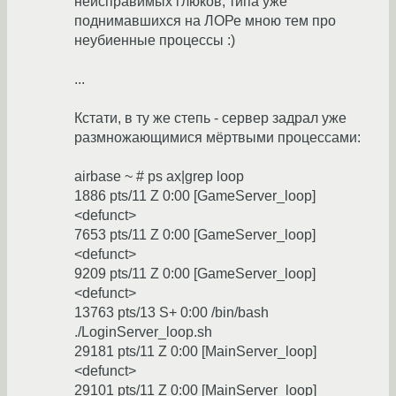
неисправимых глюков, типа уже
поднимавшихся на ЛОРе мною тем про
неубиенные процессы :)
...
Кстати, в ту же степь - сервер задрал уже
размножающимися мёртвыми процессами:
airbase ~ # ps ax|grep loop
1886 pts/11 Z 0:00 [GameServer_loop]
<defunct>
7653 pts/11 Z 0:00 [GameServer_loop]
<defunct>
9209 pts/11 Z 0:00 [GameServer_loop]
<defunct>
13763 pts/13 S+ 0:00 /bin/bash
./LoginServer_loop.sh
29181 pts/11 Z 0:00 [MainServer_loop]
<defunct>
29101 pts/11 Z 0:00 [MainServer_loop]