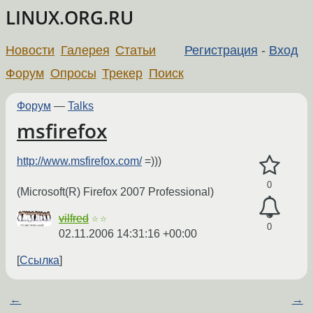
LINUX.ORG.RU
Новости
Галерея
Статьи
Регистрация
-
Вход
Форум
Опросы
Трекер
Поиск
Форум
—
Talks
msfirefox
http://www.msfirefox.com/
=)))
0
(Microsoft(R) Firefox 2007 Professional)
vilfred
☆☆
0
02.11.2006 14:31:16 +00:00
Ссылка
←
→