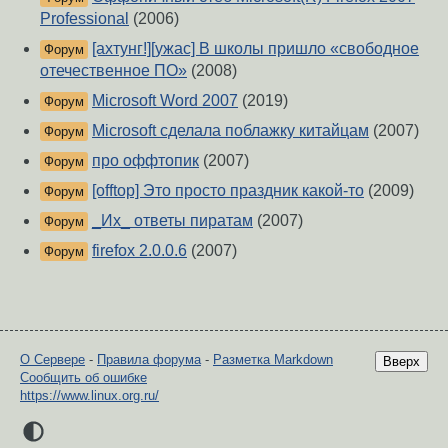
Professional
(2006)
[ахтунг!][ужас] В школы пришло «свободное
Форум
отечественное ПО»
(2008)
Microsoft Word 2007
(2019)
Форум
Microsoft сделала поблажку китайцам
(2007)
Форум
про оффтопик
(2007)
Форум
[offtop] Это просто праздник какой-то
(2009)
Форум
_Их_ ответы пиратам
(2007)
Форум
firefox 2.0.0.6
(2007)
Форум
О Сервере
-
Правила форума
-
Разметка Markdown
Вверх
Сообщить об ошибке
https://www.linux.org.ru/